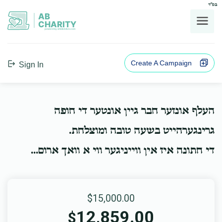
בס"ד
AB
CHARITY
powerd by ahblicklive.com
Create A Campaign
Sign In
העלף אונזער חבר גיין אונטער די חופה
גרינגערהייט בשעה טובה ומוצלחת.
די חתונה איז אין ווייניגער ווי א וואך ארום...
$15,000.00
12,859.00
$