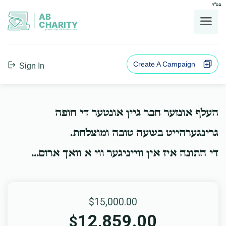
בס"ד
AB
CHARITY
powerd by ahblicklive.com
Create A Campaign
Sign In
העלף אונזער חבר גיין אונטער די חופה
גרינגערהייט בשעה טובה ומוצלחת.
די חתונה איז אין ווייניגער ווי א וואך ארום...
$15,000.00
12,859.00
$