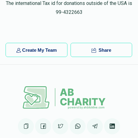
The international Tax id for donations outside of the USA is
Yanky Askal
ירחמיאל פיוטערקובסקי
99-4322663
$5.00
6 months ago
Keep up your great work!
Create My Team
Share