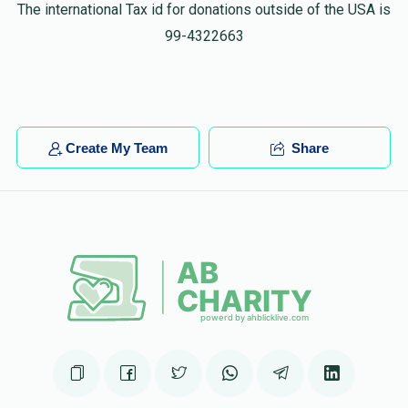
The international Tax id for donations outside of the USA is
Yanky Askal
ירחמיאל פיוטערקובסקי
99-4322663
$5.00
6 months ago
Keep up your great work!
Create My Team
Share