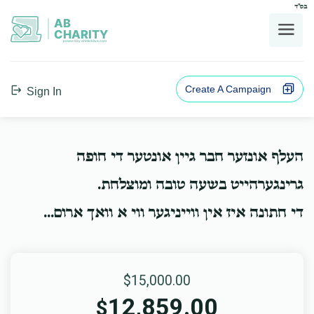
בס"ד
AB
CHARITY
powerd by ahblicklive.com
Create A Campaign
Sign In
העלף אונזער חבר גיין אונטער די חופה
גרינגערהייט בשעה טובה ומוצלחת.
די חתונה איז אין ווייניגער ווי א וואך ארום...
$15,000.00
12,859.00
$