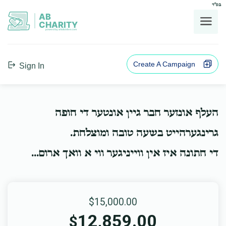
בס"ד
AB
CHARITY
powerd by ahblicklive.com
Create A Campaign
Sign In
העלף אונזער חבר גיין אונטער די חופה
גרינגערהייט בשעה טובה ומוצלחת.
די חתונה איז אין ווייניגער ווי א וואך ארום...
$15,000.00
12,859.00
$