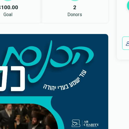
$100.00
2
Goal
Donors