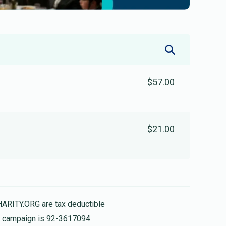
$57.00
$21.00
HARITY.ORG are tax deductible
is campaign is 92-3617094