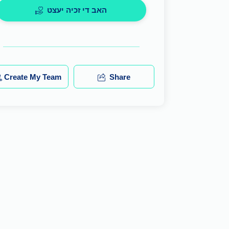
האב די זכיה יעצט
Create My Team
Share