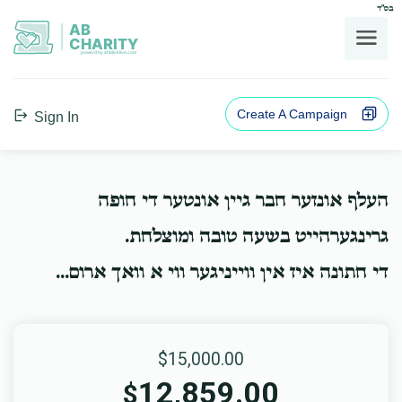
בס"ד
AB
CHARITY
powerd by ahblicklive.com
Create A Campaign
Sign In
העלף אונזער חבר גיין אונטער די חופה
גרינגערהייט בשעה טובה ומוצלחת.
די חתונה איז אין ווייניגער ווי א וואך ארום...
$15,000.00
12,859.00
$