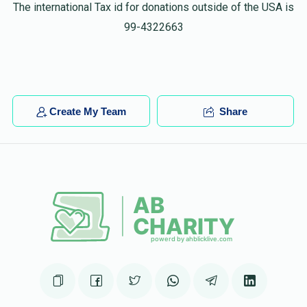
Tzaly Shtekel
אליעזר בוקסבוים
The international Tax id for donations outside of the USA is
$150.00
6 months ago
99-4322663
ס א גרוסע מצוה גיי אן געב נישט אויף
Jacob Lefkowitz
אליעזר בוקסבוים
$50.00
6 months ago
Create My Team
Share
Anonymous
אליעזר בוקסבוים
$100.00
6 months ago