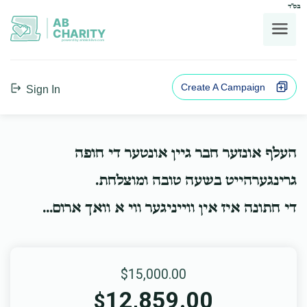
בס"ד
AB
CHARITY
powerd by ahblicklive.com
Create A Campaign
Sign In
העלף אונזער חבר גיין אונטער די חופה
גרינגערהייט בשעה טובה ומוצלחת.
די חתונה איז אין ווייניגער ווי א וואך ארום...
$15,000.00
12,859.00
$