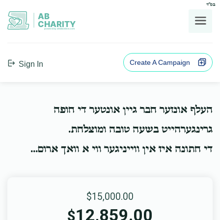
בס"ד
AB
CHARITY
powerd by ahblicklive.com
Create A Campaign
Sign In
העלף אונזער חבר גיין אונטער די חופה
גרינגערהייט בשעה טובה ומוצלחת.
די חתונה איז אין ווייניגער ווי א וואך ארום...
$15,000.00
12,859.00
$