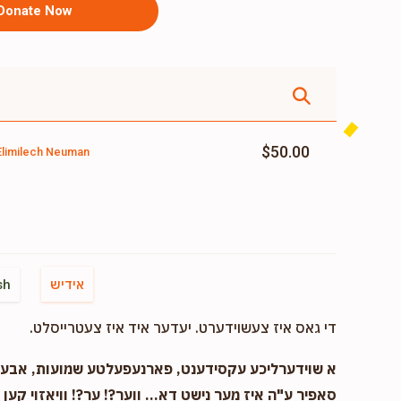
Donate Now
$50.00
Elimilech Neuman
אידיש
sh
די גאס איז צעשוידערט. יעדער איד איז צעטרייסלט.
א שוידערליכע עקסידענט, פארנעפעלטע שמועות, אבער..
סאפיר ע"ה איז מער נישט דא... ווער?! ער?! וויאזוי קען ד