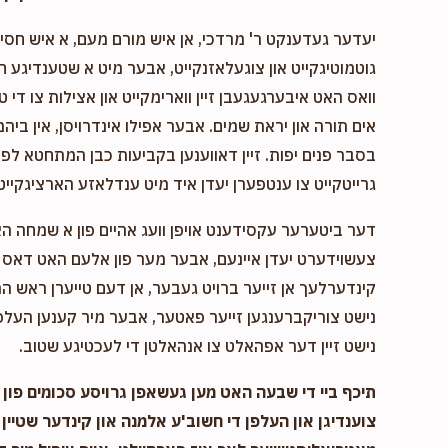
יעדער געדענקט ר' מרדכי, אן איש מורם מעם, א איש חסיד 
גוטמוטיגקייט און צוגעלאזנקייט, אבער מיט א שטענדיגע 
וואס האט איבערגעגעבן זיין ווארימקייט און אצילות צו די ט
אים תורה און יראת שמים. אבער אפילו אינדרויסן, אין ביהמ
בסבר פנים יפות. זיין דאווענען בקביעות כבן המתחטא לפני 
גרייטקייט צו ענטפערן יעדן איד מיט ענדלאזע הארציגקייט,
דער ביטערער עקסידענט אויפן וועג אהיים פון א שמחה ה
צעשוידערט יעדן איינעם, אבער מער פון אלעם האט דאס א
קינדערלעך אן זייער ברויט געבער, אן דעם טייערן ראש המ
נישט צוריקברענגען זייער פאטער, אבער מיר קענען העלפן
נישט זיין דער אפהאלט צו אנהאלטן די לעכטיגע שטוב.
תיכף ביי די שבעה האט מען געשאפן גרויסע סכומים פון נ
צוענדיגן און העלפן די חשוב'ע אלמנה און קינדער שטיין 