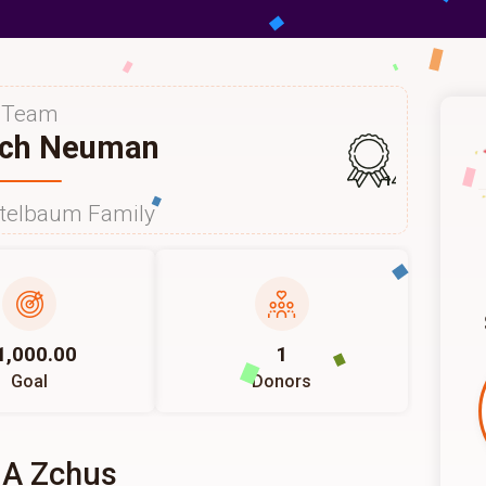
Team
ech Neuman
146
itelbaum Family
1,000.00
1
Goal
Donors
 A Zchus