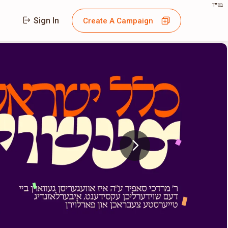
בס"ד
Sign In
Create A Campaign