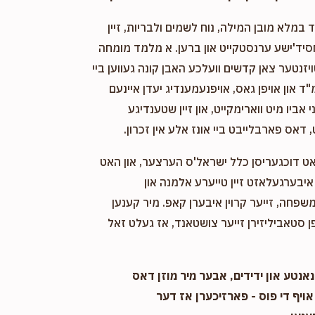
במלא מובן המילה, נוח לשמים ולבריות, זיין
חסיד'ישע ערנסטקייט און ברען. א מלמד מומחה
ויזנטער צאן קדשים וועלכע האבן קונה געווען ביי
"ד און אויפן גאס, אויפנעמענדיג יעדן איינעם
אביו מיט ווארימקייט, און זיין שטענדיגע
 דאס פארבלייבט ביי אונז אלע אין זכרון.
אט דוכגעריסן כלל ישראל'ס הערצער, און האט
יבערגעלאזט זיין טייערע אלמנה און
שפחה, זייער קרוין איבערן קאפ. מיר קענען
 סטאביליזירן זייער צושטאנד, אז געלט זאל
אנטע און ידידים, אבער מיר מוזן דאס
אויף די פוס - פארזיכערן אז דער