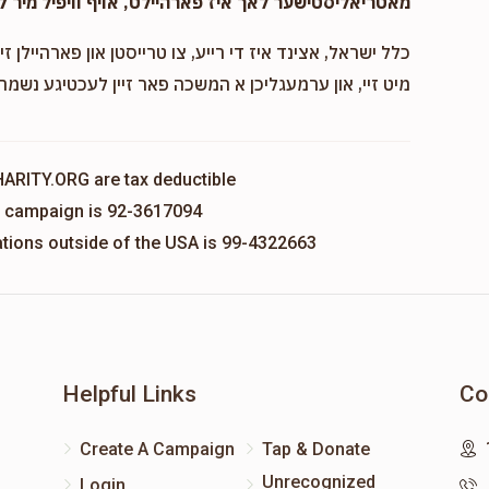
מאטריאליסטישער לאך איז פארהיילט, אויף וויפיל מיר ק
כלל ישראל, אצינד איז די רייע, צו טרייסטן און פארהיילן זיי
מיט זיי, און ערמעגליכן א המשכה פאר זיין לעכטיגע נשמה,
HARITY.ORG are tax deductible
is campaign is 92-3617094
nations outside of the USA is 99-4322663
Helpful Links
Co
Create A Campaign
Tap & Donate
Unrecognized
Login