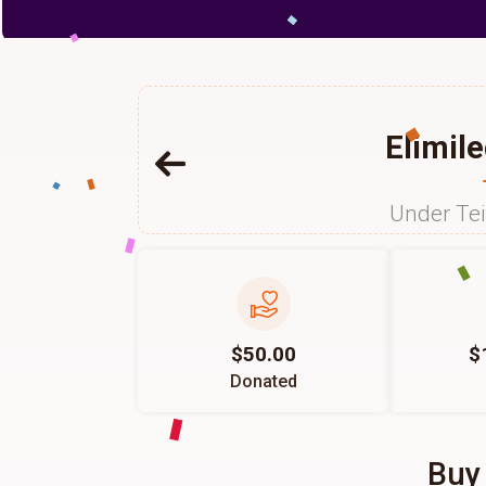
Elimil
Under Te
$50.00
$
Donated
Buy