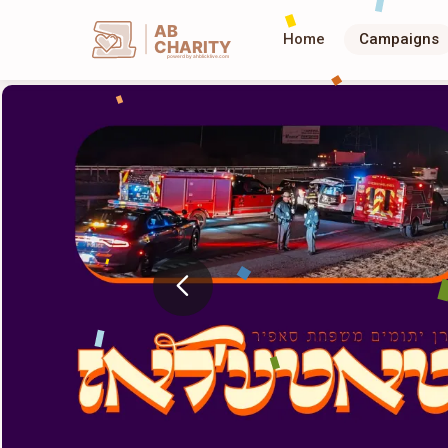
AB
Home
Campaigns
CHARITY
powerd by ahblicklive.com