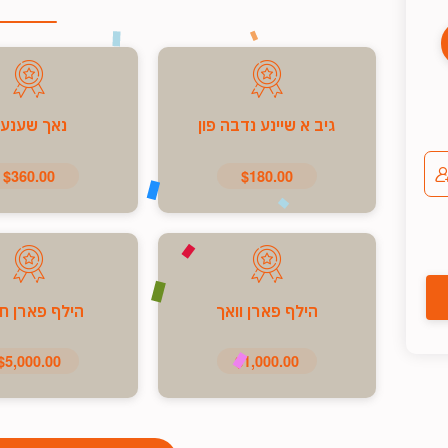
גיב א שיינע נדבה פון
נאך שענע
$360.00
$180.00
הילף פארן וואך
הילף פארן ח
$5,000.00
$1,000.00