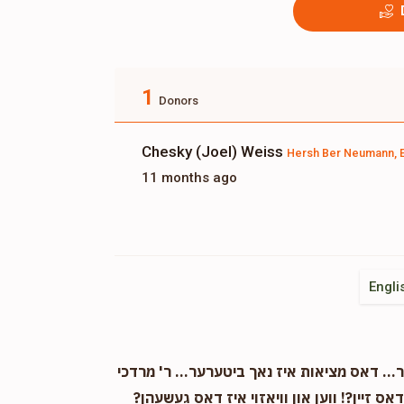
1
Donors
Chesky (Joel) Weiss
Hersh Ber Neumann, 
11 months ago
Engli
. דאס מציאות איז נאך ביטערער... ר' מרדכי
אס זיין?! ווען און וויאזוי איז דאס געשעהן?