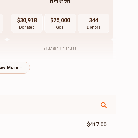
תלמידים
$30,918
$25,000
344
Donated
Goal
Donors
חבירי הישיבה
$8,700
$20,000
10
Donated
Goal
Donors
$417.00