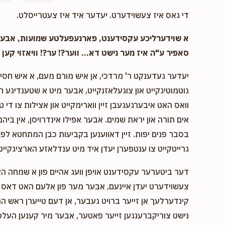
$1,000.00
די גאס איז צעשוידערט. יעדער איד איז צעטרייסלט.
הילף 
א שוידערליכע עקסידענט, פארנעפעלטע שמועות, אבער..
סאפיר ע"ה איז מער נישט דא... ווער?! ער?! וויאזוי קען ד
$50.00
בנ
יעדער געדענקט ר' מרדכי, אן איש מורם מעם, א איש חסיד 
גוטמוטיגקייט און צוגעלאזנקייט, אבער מיט א שטענדיגע 
וואס האט איבערגעגעבן זיין ווארימקייט און אצילות צו די ט
$126.00
אים תורה און יראת שמים. אבער אפילו אינדרויסן, אין ביהמ
בסבר פנים יפות. זיין דאווענען בקביעות כבן המתחטא לפני 
גרייטקייט צו ענטפערן יעדן איד מיט ענדלאזע הארציגקייט,
דער ביטערער עקסידענט אויפן וועג אהיים פון א שמחה ה
צעשוידערט יעדן איינעם, אבער מער פון אלעם האט דאס א
קינדערלעך אן זייער ברויט געבער, אן דעם טייערן ראש המ
נישט צוריקברענגען זייער פאטער, אבער מיר קענען העלפן