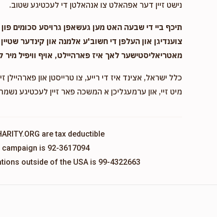
נישט זיין דער אפהאלט צו אנהאלטן די לעכטיגע שטוב.
תיכף ביי די שבעה האט מען געשאפן גרויסע סכומים פון נ
צוענדיגן און העלפן די חשוב'ע אלמנה און קינדער שטיין 
מאטריאליסטישער לאך איז פארהיילט, אויף וויפיל מיר ק
כלל ישראל, אצינד איז די רייע, צו טרייסטן און פארהיילן זיי
מיט זיי, און ערמעגליכן א המשכה פאר זיין לעכטיגע נשמה,
HARITY.ORG are tax deductible
is campaign is 92-3617094
nations outside of the USA is 99-4322663