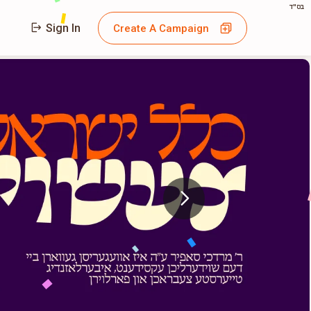
בס"ד
Sign In
Create A Campaign