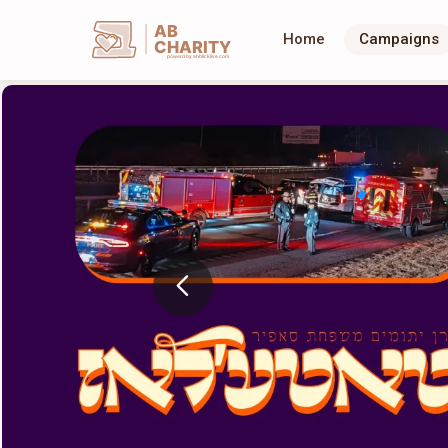
AB
Home
Campaigns
CHARITY
powerd by ahblicklive.com