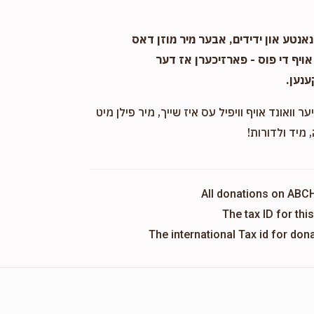
אנטע און ידידים, אבער מיר מוזן דאס
אויף די פוס - פארזיכערן אז דער
ענען.
ער וואונד אויף וויפיל עס איז שייך, מיר פילן מיט
 מיד ולדורות!
All donations on ABC
The tax ID for th
The international Tax id for do