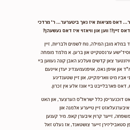
Anonymous
Menashe Zafir - מנשה סאפיר
7 months ago
פארן וואך
. דאס מציאות איז נאך ביטערער... ר' מרדכי
אס זיין?! ווען און וויאזוי איז דאס געשעהן?
Chiam Sholem Shwartz
י וחתני ר' מרדכי ז"ל
במלא מובן המילה, נוח לשמים ולבריות, זיין
8 months ago
חסיד'ישע ערנסטקייט און ברען. א מלמד מומחה
ויזנטער צאן קדשים וועלכע האבן קונה געווען ביי
Anonymous
Sruly Zilber
"ד און אויפן גאס, אויפנעמענדיג יעדן איינעם
8 months ago
אביו מיט ווארימקייט, און זיין שטענדיגע
 דאס פארבלייבט ביי אונז אלע אין זכרון.
אט דוכגעריסן כלל ישראל'ס הערצער, און האט
יבערגעלאזט זיין טייערע אלמנה און
שפחה, זייער קרוין איבערן קאפ. מיר קענען
 סטאביליזירן זייער צושטאנד, אז געלט זאל