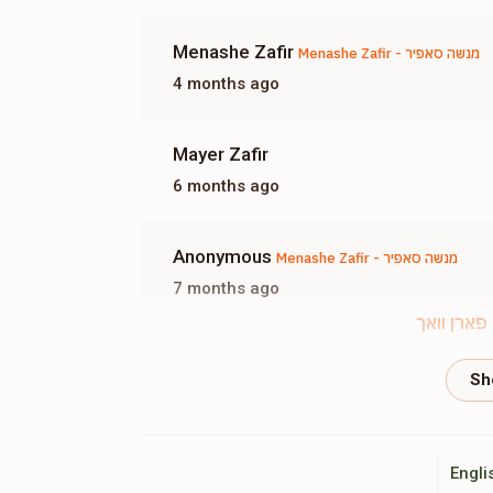
Menashe Zafir
Menashe Zafir - מנשה סאפיר
4 months ago
Mayer Zafir
6 months ago
Anonymous
Menashe Zafir - מנשה סאפיר
7 months ago
פארן וואך
Yakov Kritzler
Brany Walldman
7 months ago
Engli