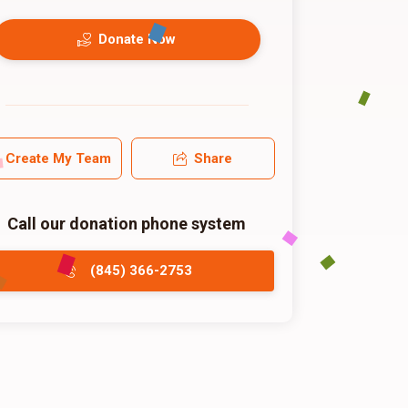
Donate Now
Create My Team
Share
Call our donation phone system
(845) 366-2753