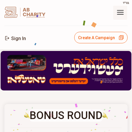
בס"ד
AB
CHARITY
powerd by ahblicklive.com
Create A Campaign
Sign In
BONUS ROUND