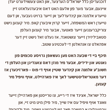
דוכגעריסן כלל ישראל'ס הערצער, און האט צעשוידערט יעדן
איינעם, אבער מער פון אלעם האט דאס איבערגעלאזט זיין
טייערע אלמנה און קינדערלעך אן זייער ברויט געבער, אן דעם
טייערן ראש המשפחה, זייער קרוין איבערן קאפ. מיר קענען נישט
צוריקברענגען זייער פאטער, אבער מיר קענען העלפן
סטאביליזירן זייער צושטאנד, אז געלט זאל נישט זיין דער
אפהאלט צו אנהאלטן די לעכטיגע שטוב.
תיכף ביי די שבעה האט מען געשאפן גרויסע סכומים פון
נאנטע און ידידים, אבער מיר מוזן דאס צוענדיגן און העלפן די
חשוב'ע אלמנה און קינדער שטיין אויף די פוס - פארזיכערן אז
דער מאטריאליסטישער לאך איז פארהיילט, אויף וויפיל מיר
קענען.
כלל ישראל, אצינד איז די רייע, צו טרייסטן און פארהיילן זייער
וואונד אויף וויפיל עס איז שייך, מיר פילן מיט מיט זיי, און
ערמעגליכן א המשכה פאר זיין לעכטיגע נשמה, מיד ולדורות!