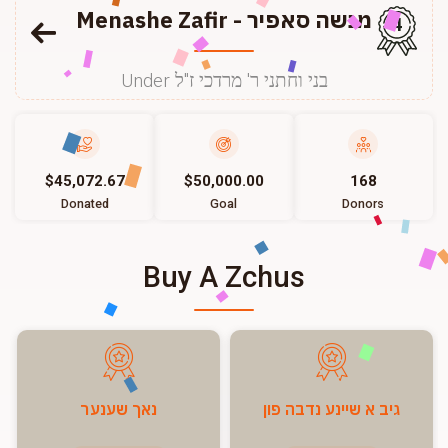
Menashe Zafir - מנשה סאפיר
4
Under בני וחתני ר' מרדכי ז"ל
$45,072.67
$50,000.00
168
Donated
Goal
Donors
Buy A Zchus
גיב א שיינע נדבה פון
נאך שענער