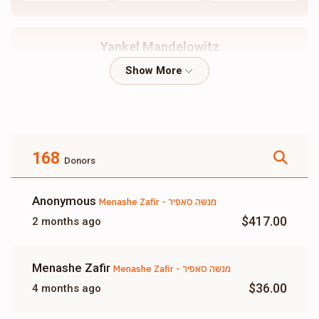
Yankel Mandelowitz
$185
$1,800
5
Donated
Goal
Donors
168
Donors
Menashe Weiss - מנשה ווייס
Anonymous
Menashe Zafir - מנשה סאפיר
$0
$5,000
0
$417.00
2 months ago
Donated
Goal
Donors
Menashe Zafir
Menashe Zafir - מנשה סאפיר
Eliezer Kaller
$36.00
4 months ago