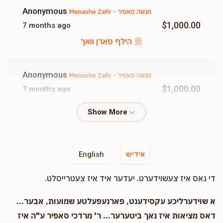
$0
$1,000
0
Anonymous
Menashe Zafir - מנשה סאפיר
Donated
Goal
Donors
$1,000.00
7 months ago
הילף פארן וואך
Anonymous
Menashe Zafir - מנשה סאפיר
$1,000.00
7 months ago
הילף פארן וואך
Anonymous
Menashe Zafir - מנשה סאפיר
$25.00
9 months ago
אידיש
English
די גאס איז צעשוידערט. יעדער איד איז צעטרייסלט.
Mendy Klein
Menashe Zafir - מנשה סאפיר
$1,000.00
9 months ago
א שוידערליכע עקסידענט, פארנעפעלטע שמועות, אבער...
הילף פארן וואך
דאס מציאות איז נאך ביטערער... ר' מרדכי סאפיר ע"ה איז