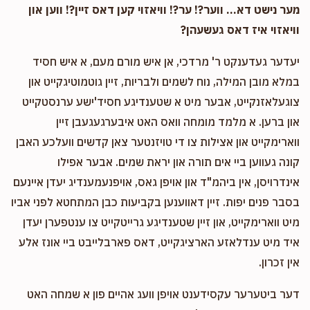
מער נישט דא... ווער?! ער?! וויאזוי קען דאס זיין?! ווען און
וויאזוי איז דאס געשעהן?
Anonymous
Menashe Zafir - מנשה סאפיר
$1,000.00
9 months ago
יעדער געדענקט ר' מרדכי, אן איש מורם מעם, א איש חסיד
הילף פארן וואך
במלא מובן המילה, נוח לשמים ולבריות, זיין גוטמוטיגקייט און
צוגעלאזנקייט, אבער מיט א שטענדיגע חסיד'ישע ערנסטקייט
און ברען. א מלמד מומחה וואס האט איבערגעגעבן זיין
Shoaly SHEIN
Menashe Zafir - מנשה סאפיר
ווארימקייט און אצילות צו די טויזנטער צאן קדשים וועלכע האבן
$101.00
10 months ago
קונה געווען ביי אים תורה און יראת שמים. אבער אפילו
אינדרויסן, אין ביהמ"ד און אויפן גאס, אויפנעמענדיג יעדן איינעם
בסבר פנים יפות. זיין דאווענען בקביעות כבן המתחטא לפני אביו
מיט ווארימקייט, און זיין שטענדיגע גרייטקייט צו ענטפערן יעדן
איד מיט ענדלאזע הארציגקייט, דאס פארבלייבט ביי אונז אלע
אין זכרון.
דער ביטערער עקסידענט אויפן וועג אהיים פון א שמחה האט