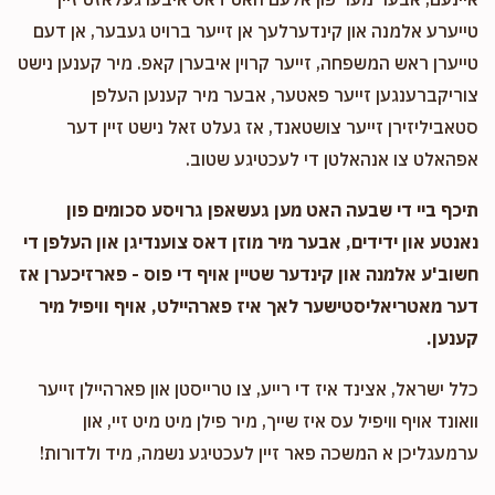
טייערע אלמנה און קינדערלעך אן זייער ברויט געבער, אן דעם
טייערן ראש המשפחה, זייער קרוין איבערן קאפ. מיר קענען נישט
צוריקברענגען זייער פאטער, אבער מיר קענען העלפן
סטאביליזירן זייער צושטאנד, אז געלט זאל נישט זיין דער
אפהאלט צו אנהאלטן די לעכטיגע שטוב.
תיכף ביי די שבעה האט מען געשאפן גרויסע סכומים פון
נאנטע און ידידים, אבער מיר מוזן דאס צוענדיגן און העלפן די
חשוב'ע אלמנה און קינדער שטיין אויף די פוס - פארזיכערן אז
דער מאטריאליסטישער לאך איז פארהיילט, אויף וויפיל מיר
קענען.
כלל ישראל, אצינד איז די רייע, צו טרייסטן און פארהיילן זייער
וואונד אויף וויפיל עס איז שייך, מיר פילן מיט מיט זיי, און
ערמעגליכן א המשכה פאר זיין לעכטיגע נשמה, מיד ולדורות!