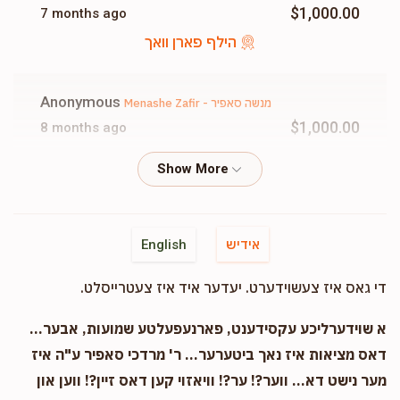
$1,000.00
7 months ago
הילף פארן וואך
Mayer Zev Zafir - מאיר זאב סאפיר
Anonymous
Menashe Zafir - מנשה סאפיר
$23,255
$30,000
121
$1,000.00
8 months ago
Donated
Goal
Donors
הילף פארן וואך
Chiam Sholem Shwartz
Mendy Zafir - מענדל סאפיר
בני וחתני ר' מרדכי ז"ל
$50.00
8 months ago
אידיש
English
$3,238
$5,000
21
די גאס איז צעשוידערט. יעדער איד איז צעטרייסלט.
Donated
Goal
Donors
Anonymous
Menashe Zafir - מנשה סאפיר
$25.00
9 months ago
א שוידערליכע עקסידענט, פארנעפעלטע שמועות, אבער...
דאס מציאות איז נאך ביטערער... ר' מרדכי סאפיר ע"ה איז
Yitzchok Zafir - יצחק סאפיר
מער נישט דא... ווער?! ער?! וויאזוי קען דאס זיין?! ווען און
Mendy Klein
Menashe Zafir - מנשה סאפיר