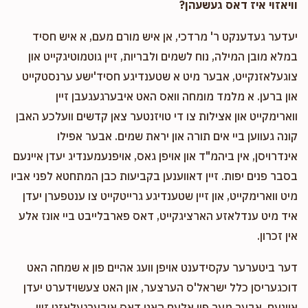
וויאזוי איז דאס געשעהן?
$1,000.00
9 months ago
$1,047
$1,000
7
הילף פארן וואך
Donated
Goal
Donors
יעדער געדענקט ר' מרדכי, אן איש מורם מעם, א איש חסיד
במלא מובן המילה, נוח לשמים ולבריות, זיין גוטמוטיגקייט און
Anonymous
צוגעלאזנקייט, אבער מיט א שטענדיגע חסיד'ישע ערנסטקייט
Menashe Zafir - מנשה סאפיר
$1,000.00
און ברען. א מלמד מומחה וואס האט איבערגעגעבן זיין
9 months ago
ווארימקייט און אצילות צו די טויזנטער צאן קדשים וועלכע האבן
הילף פארן וואך
קונה געווען ביי אים תורה און יראת שמים. אבער אפילו
אינדרויסן, אין ביהמ"ד און אויפן גאס, אויפנעמענדיג יעדן איינעם
בסבר פנים יפות. זיין דאווענען בקביעות כבן המתחטא לפני אביו
מיט ווארימקייט, און זיין שטענדיגע גרייטקייט צו ענטפערן יעדן
איד מיט ענדלאזע הארציגקייט, דאס פארבלייבט ביי אונז אלע
אין זכרון.
דער ביטערער עקסידענט אויפן וועג אהיים פון א שמחה האט
דוכגעריסן כלל ישראל'ס הערצער, און האט צעשוידערט יעדן
איינעם, אבער מער פון אלעם האט דאס איבערגעלאזט זיין