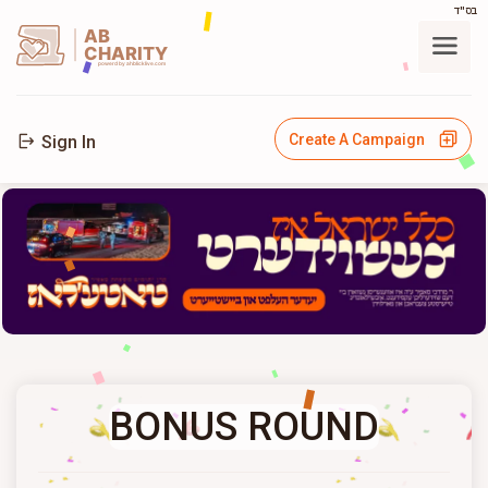
בס"ד
AB
CHARITY
powerd by ahblicklive.com
Create A Campaign
Sign In
BONUS ROUND