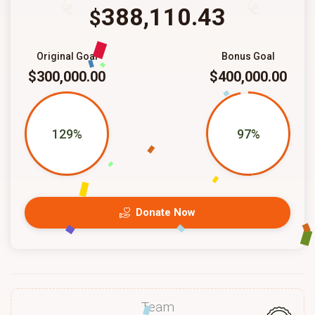
388,110.43
$
Original Goal
Bonus Goal
$300,000.00
$400,000.00
129%
97%
Donate Now
Team