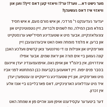
מער נישט דא... ווער?! ער?! וויאזוי קען דאס זיין?! ווען און
וויאזוי איז דאס געשעהן?
Anonymous
Menashe Zafir - מנשה סאפיר
$1,000.00
9 months ago
יעדער געדענקט ר' מרדכי, אן איש מורם מעם, א איש חסיד
הילף פארן וואך
במלא מובן המילה, נוח לשמים ולבריות, זיין גוטמוטיגקייט און
צוגעלאזנקייט, אבער מיט א שטענדיגע חסיד'ישע ערנסטקייט
און ברען. א מלמד מומחה וואס האט איבערגעגעבן זיין
Shoaly SHEIN
Menashe Zafir - מנשה סאפיר
ווארימקייט און אצילות צו די טויזנטער צאן קדשים וועלכע האבן
$101.00
10 months ago
קונה געווען ביי אים תורה און יראת שמים. אבער אפילו
אינדרויסן, אין ביהמ"ד און אויפן גאס, אויפנעמענדיג יעדן איינעם
בסבר פנים יפות. זיין דאווענען בקביעות כבן המתחטא לפני אביו
מיט ווארימקייט, און זיין שטענדיגע גרייטקייט צו ענטפערן יעדן
איד מיט ענדלאזע הארציגקייט, דאס פארבלייבט ביי אונז אלע
אין זכרון.
דער ביטערער עקסידענט אויפן וועג אהיים פון א שמחה האט