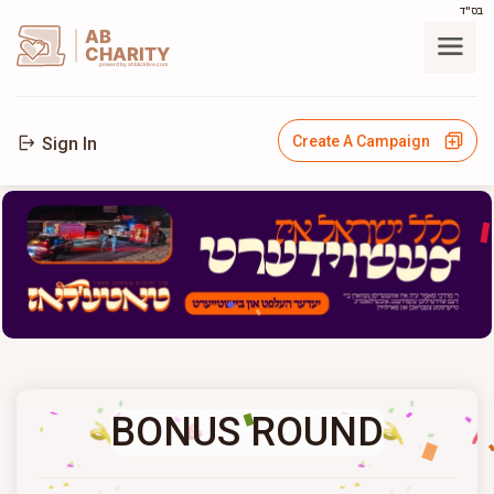
בס"ד
AB
CHARITY
powerd by ahblicklive.com
Create A Campaign
Sign In
BONUS ROUND