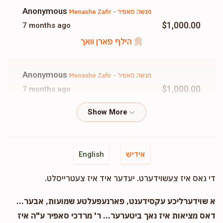
$0
$1,000
0
Anonymous
Menashe Zafir - מנשה סאפיר
Donated
Goal
Donors
$1,000.00
7 months ago
הילף פארן וואך
Anonymous
Menashe Zafir - מנשה סאפיר
$1,000.00
7 months ago
הילף פארן וואך
Anonymous
Menashe Zafir - מנשה סאפיר
$25.00
9 months ago
אידיש
English
די גאס איז צעשוידערט. יעדער איד איז צעטרייסלט.
Mendy Klein
Menashe Zafir - מנשה סאפיר
$1,000.00
9 months ago
א שוידערליכע עקסידענט, פארנעפעלטע שמועות, אבער...
הילף פארן וואך
דאס מציאות איז נאך ביטערער... ר' מרדכי סאפיר ע"ה איז