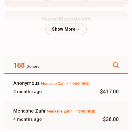
Yankel Mandelowitz
$185
$1,800
5
Donated
Goal
Donors
168
Donors
Menashe Weiss - מנשה ווייס
Anonymous
Menashe Zafir - מנשה סאפיר
$0
$5,000
0
$417.00
2 months ago
Donated
Goal
Donors
Menashe Zafir
Menashe Zafir - מנשה סאפיר
Eliezer Kaller
$36.00
4 months ago