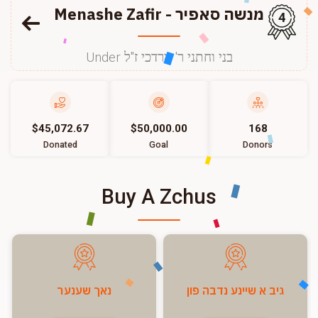
Menashe Zafir - מנשה סאפיר
4
Under בני וחתני ר' מרדכי ז"ל
$45,072.67
$50,000.00
168
Donated
Goal
Donors
Buy A Zchus
גיב א שיינע נדבה פון
נאך שענער