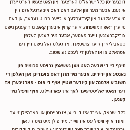
דוכגעריסן כלל ישראל'ס הערצער, און האט צעשוידערט יעדן
איינעם, אבער מער פון אלעם האט דאס איבערגעלאזט זיין
טייערע אלמנה און קינדערלעך אן זייער ברויט געבער, אן דעם
טייערן ראש המשפחה, זייער קרוין איבערן קאפ. מיר קענען נישט
צוריקברענגען זייער פאטער, אבער מיר קענען העלפן
סטאביליזירן זייער צושטאנד, אז געלט זאל נישט זיין דער
אפהאלט צו אנהאלטן די לעכטיגע שטוב.
תיכף ביי די שבעה האט מען געשאפן גרויסע סכומים פון
נאנטע און ידידים, אבער מיר מוזן דאס צוענדיגן און העלפן די
חשוב'ע אלמנה און קינדער שטיין אויף די פוס - פארזיכערן אז
דער מאטריאליסטישער לאך איז פארהיילט, אויף וויפיל מיר
קענען.
כלל ישראל, אצינד איז די רייע, צו טרייסטן און פארהיילן זייער
וואונד אויף וויפיל עס איז שייך, מיר פילן מיט מיט זיי, און
ערמעגליכן א המשכה פאר זיין לעכטיגע נשמה, מיד ולדורות!