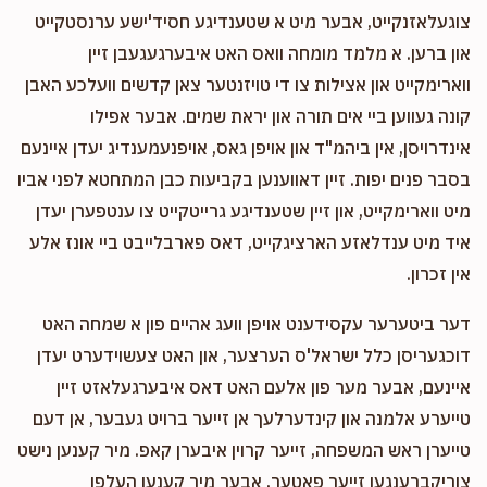
צוגעלאזנקייט, אבער מיט א שטענדיגע חסיד'ישע ערנסטקייט
און ברען. א מלמד מומחה וואס האט איבערגעגעבן זיין
Joel Sofer
Yisroel Mordchai Stern
ווארימקייט און אצילות צו די טויזנטער צאן קדשים וועלכע האבן
$360.00
11 months ago
קונה געווען ביי אים תורה און יראת שמים. אבער אפילו
נאך שענער
אינדרויסן, אין ביהמ"ד און אויפן גאס, אויפנעמענדיג יעדן איינעם
For the amazing Stern family
בסבר פנים יפות. זיין דאווענען בקביעות כבן המתחטא לפני אביו
מיט ווארימקייט, און זיין שטענדיגע גרייטקייט צו ענטפערן יעדן
איד מיט ענדלאזע הארציגקייט, דאס פארבלייבט ביי אונז אלע
אין זכרון.
דער ביטערער עקסידענט אויפן וועג אהיים פון א שמחה האט
דוכגעריסן כלל ישראל'ס הערצער, און האט צעשוידערט יעדן
איינעם, אבער מער פון אלעם האט דאס איבערגעלאזט זיין
טייערע אלמנה און קינדערלעך אן זייער ברויט געבער, אן דעם
טייערן ראש המשפחה, זייער קרוין איבערן קאפ. מיר קענען נישט
צוריקברענגען זייער פאטער, אבער מיר קענען העלפן