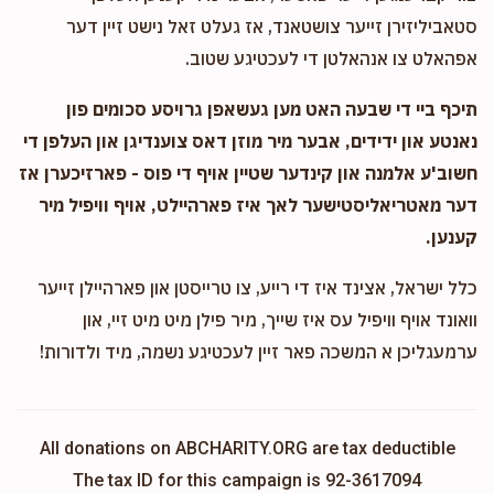
סטאביליזירן זייער צושטאנד, אז געלט זאל נישט זיין דער
אפהאלט צו אנהאלטן די לעכטיגע שטוב.
תיכף ביי די שבעה האט מען געשאפן גרויסע סכומים פון
נאנטע און ידידים, אבער מיר מוזן דאס צוענדיגן און העלפן די
חשוב'ע אלמנה און קינדער שטיין אויף די פוס - פארזיכערן אז
דער מאטריאליסטישער לאך איז פארהיילט, אויף וויפיל מיר
קענען.
כלל ישראל, אצינד איז די רייע, צו טרייסטן און פארהיילן זייער
וואונד אויף וויפיל עס איז שייך, מיר פילן מיט מיט זיי, און
ערמעגליכן א המשכה פאר זיין לעכטיגע נשמה, מיד ולדורות!
All donations on ABCHARITY.ORG are tax deductible
The tax ID for this campaign is 92-3617094