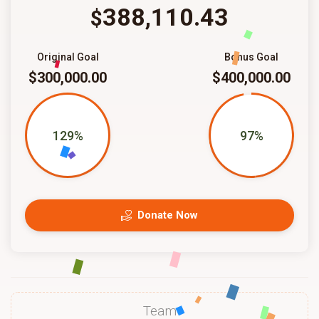
388,110.43
$
Original Goal
Bonus Goal
$300,000.00
$400,000.00
129%
97%
Donate Now
Team