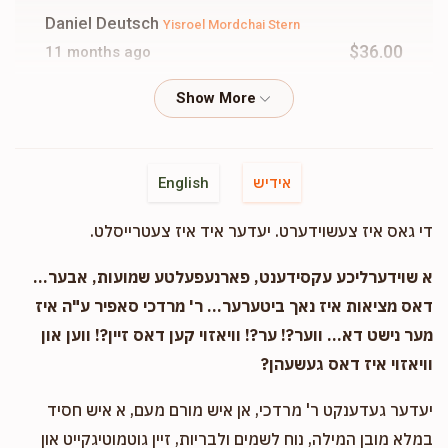
Daniel Deutsch
Yisroel Mordchai Stern
$36.00
11 months ago
נטע סופר
Yisroel Mordchai Stern, Yecheil Shlome Stern,
Naftali Chaim Shrage Stern, Avrum Tzvi Elimelech Stern,
Akiva Stern, Shmiel binyumin stern
$83.33
11 months ago
אידיש
English
גאר שיין
די גאס איז צעשוידערט. יעדער איד איז צעטרייסלט.
א שוידערליכע עקסידענט, פארנעפעלטע שמועות, אבער...
David Werzberger
Yisroel Mordchai Stern
$250.00
דאס מציאות איז נאך ביטערער... ר' מרדכי סאפיר ע"ה איז
11 months ago
מער נישט דא... ווער?! ער?! וויאזוי קען דאס זיין?! ווען און
וויאזוי איז דאס געשעהן?
Anonymous
Yisroel Mordchai Stern
$180.00
11 months ago
יעדער געדענקט ר' מרדכי, אן איש מורם מעם, א איש חסיד
גיב א שיינע נדבה פון
במלא מובן המילה, נוח לשמים ולבריות, זיין גוטמוטיגקייט און