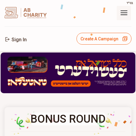
בס"ד
AB
CHARITY
powerd by ahblicklive.com
Create A Campaign
Sign In
BONUS ROUND