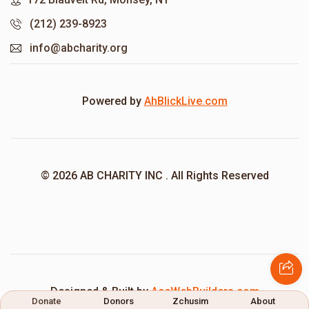
(212) 239-8923
info@abcharity.org
Powered by
AhBlickLive.com
© 2026 AB CHARITY INC . All Rights Reserved
Designed & Built by
AceWebBuilders.com
Donate
Donors
Zchusim
About