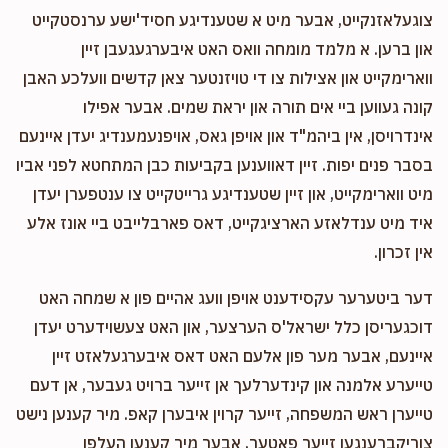
$20.00
11 months ago
צוגעלאזנקייט, אבער מיט א שטענדיגע חסיד'ישע ערנסטקייט
און ברען. א מלמד מומחה וואס האט איבערגעגעבן זיין
ווארימקייט און אצילות צו די טויזנטער צאן קדשים וועלכע האבן
קונה געווען ביי אים תורה און יראת שמים. אבער אפילו
אינדרויסן, אין ביהמ"ד און אויפן גאס, אויפנעמענדיג יעדן איינעם
בסבר פנים יפות. זיין דאווענען בקביעות כבן המתחטא לפני אביו
מיט ווארימקייט, און זיין שטענדיגע גרייטקייט צו ענטפערן יעדן
איד מיט ענדלאזע הארציגקייט, דאס פארבלייבט ביי אונז אלע
אין זכרון.
דער ביטערער עקסידענט אויפן וועג אהיים פון א שמחה האט
דוכגעריסן כלל ישראל'ס הערצער, און האט צעשוידערט יעדן
איינעם, אבער מער פון אלעם האט דאס איבערגעלאזט זיין
טייערע אלמנה און קינדערלעך אן זייער ברויט געבער, אן דעם
טייערן ראש המשפחה, זייער קרוין איבערן קאפ. מיר קענען נישט
צוריקברענגען זייער פאטער, אבער מיר קענען העלפן