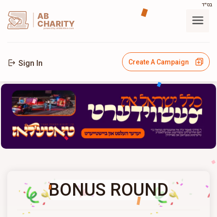
בס"ד
AB
CHARITY
powerd by ahblicklive.com
Create A Campaign
Sign In
BONUS ROUND