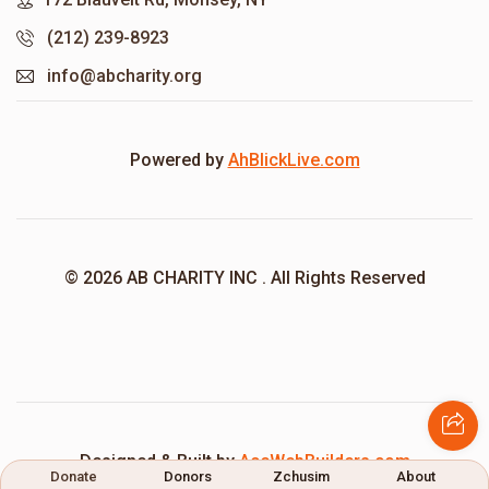
(212) 239-8923
info@abcharity.org
Powered by
AhBlickLive.com
© 2026 AB CHARITY INC . All Rights Reserved
Designed & Built by
AceWebBuilders.com
Donate
Donors
Zchusim
About