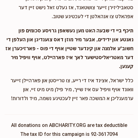
סטאביליזירן זייער צושטאנד, אז געלט זאל נישט זיין דער
אפהאלט צו אנהאלטן די לעכטיגע שטוב.
תיכף ביי די שבעה האט מען געשאפן גרויסע סכומים פון
נאנטע און ידידים, אבער מיר מוזן דאס צוענדיגן און העלפן די
חשוב'ע אלמנה און קינדער שטיין אויף די פוס - פארזיכערן אז
דער מאטריאליסטישער לאך איז פארהיילט, אויף וויפיל מיר
קענען.
כלל ישראל, אצינד איז די רייע, צו טרייסטן און פארהיילן זייער
וואונד אויף וויפיל עס איז שייך, מיר פילן מיט מיט זיי, און
ערמעגליכן א המשכה פאר זיין לעכטיגע נשמה, מיד ולדורות!
All donations on ABCHARITY.ORG are tax deductible
The tax ID for this campaign is 92-3617094