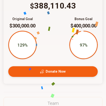
388,110.43
$
Original Goal
Bonus Goal
$300,000.00
$400,000.00
129%
97%
Donate Now
Team