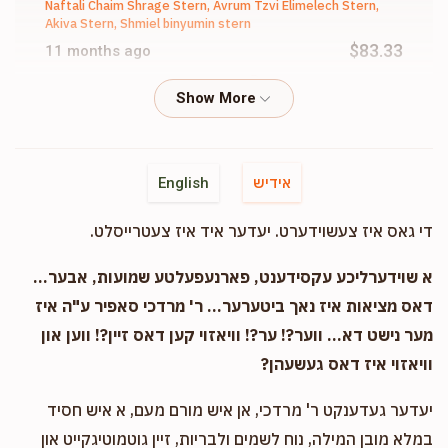
Naftali Chaim Shrage Stern, Avrum Tzvi Elimelech Stern,
Akiva Stern, Shmiel binyumin stern
$83.33
11 months ago
גאר שיין
Phone Donation
Shmiel Binyumin Stern
$18.00
11 months ago
אידיש
English
די גאס איז צעשוידערט. יעדער איד איז צעטרייסלט.
Tovy Goldberger
Shmiel binyumin stern
$83.00
11 months ago
א שוידערליכע עקסידענט, פארנעפעלטע שמועות, אבער...
דאס מציאות איז נאך ביטערער... ר' מרדכי סאפיר ע"ה איז
מער נישט דא... ווער?! ער?! וויאזוי קען דאס זיין?! ווען און
Phone Donation
Shmiel binyumin stern
וויאזוי איז דאס געשעהן?
$5.00
11 months ago
יעדער געדענקט ר' מרדכי, אן איש מורם מעם, א איש חסיד
Phone Donation
Shmiel binyumin stern
במלא מובן המילה, נוח לשמים ולבריות, זיין גוטמוטיגקייט און