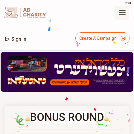
בס"ד
AB
CHARITY
powerd by ahblicklive.com
Create A Campaign
Sign In
BONUS ROUND