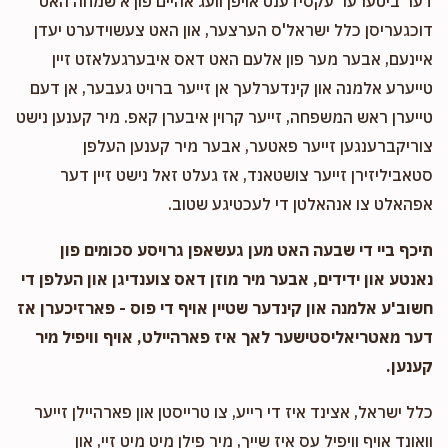
דער ביטערער עקסידענט אויפן וועג אהיים פון א שמחה האט
דוכגעריסן כלל ישראל'ס הערצער, און האט צעשוידערט יעדן
איינעם, אבער מער פון אלעם האט דאס איבערגעלאזט זיין
טייערע אלמנה און קינדערלעך אן זייער ברויט געבער, אן דעם
טייערן ראש המשפחה, זייער קרוין איבערן קאפ. מיר קענען נישט
צוריקברענגען זייער פאטער, אבער מיר קענען העלפן
סטאביליזירן זייער צושטאנד, אז געלט זאל נישט זיין דער
אפהאלט צו אנהאלטן די לעכטיגע שטוב.
תיכף ביי די שבעה האט מען געשאפן גרויסע סכומים פון
נאנטע און ידידים, אבער מיר מוזן דאס צוענדיגן און העלפן די
חשוב'ע אלמנה און קינדער שטיין אויף די פוס - פארזיכערן אז
דער מאטריאליסטישער לאך איז פארהיילט, אויף וויפיל מיר
קענען.
כלל ישראל, אצינד איז די רייע, צו טרייסטן און פארהיילן זייער
וואונד אויף וויפיל עס איז שייך, מיר פילן מיט מיט זיי, און