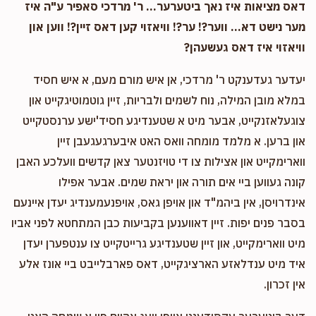
דאס מציאות איז נאך ביטערער... ר' מרדכי סאפיר ע"ה איז
מער נישט דא... ווער?! ער?! וויאזוי קען דאס זיין?! ווען און
וויאזוי איז דאס געשעהן?
יעדער געדענקט ר' מרדכי, אן איש מורם מעם, א איש חסיד
במלא מובן המילה, נוח לשמים ולבריות, זיין גוטמוטיגקייט און
צוגעלאזנקייט, אבער מיט א שטענדיגע חסיד'ישע ערנסטקייט
און ברען. א מלמד מומחה וואס האט איבערגעגעבן זיין
ווארימקייט און אצילות צו די טויזנטער צאן קדשים וועלכע האבן
קונה געווען ביי אים תורה און יראת שמים. אבער אפילו
אינדרויסן, אין ביהמ"ד און אויפן גאס, אויפנעמענדיג יעדן איינעם
בסבר פנים יפות. זיין דאווענען בקביעות כבן המתחטא לפני אביו
מיט ווארימקייט, און זיין שטענדיגע גרייטקייט צו ענטפערן יעדן
איד מיט ענדלאזע הארציגקייט, דאס פארבלייבט ביי אונז אלע
אין זכרון.