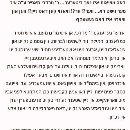
דאס מציאות איז נאך ביטערער... ר' מרדכי סאפיר ע"ה איז
מער נישט דא... ווער?! ער?! וויאזוי קען דאס זיין?! ווען און
וויאזוי איז דאס געשעהן?
יעדער געדענקט ר' מרדכי, אן איש מורם מעם, א איש חסיד
במלא מובן המילה, נוח לשמים ולבריות, זיין גוטמוטיגקייט און
צוגעלאזנקייט, אבער מיט א שטענדיגע חסיד'ישע ערנסטקייט
און ברען. א מלמד מומחה וואס האט איבערגעגעבן זיין
ווארימקייט און אצילות צו די טויזנטער צאן קדשים וועלכע האבן
קונה געווען ביי אים תורה און יראת שמים. אבער אפילו
אינדרויסן, אין ביהמ"ד און אויפן גאס, אויפנעמענדיג יעדן איינעם
בסבר פנים יפות. זיין דאווענען בקביעות כבן המתחטא לפני אביו
מיט ווארימקייט, און זיין שטענדיגע גרייטקייט צו ענטפערן יעדן
איד מיט ענדלאזע הארציגקייט, דאס פארבלייבט ביי אונז אלע
אין זכרון.