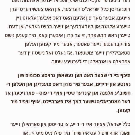
דער ביטערער עקסידענט אויפן וועג אהיים פון א שמחה האט
דוכגעריסן כלל ישראל'ס הערצער, און האט צעשוידערט יעדן
איינעם, אבער מער פון אלעם האט דאס איבערגעלאזט זיין
טייערע אלמנה און קינדערלעך אן זייער ברויט געבער, אן דעם
טייערן ראש המשפחה, זייער קרוין איבערן קאפ. מיר קענען נישט
צוריקברענגען זייער פאטער, אבער מיר קענען העלפן
סטאביליזירן זייער צושטאנד, אז געלט זאל נישט זיין דער
אפהאלט צו אנהאלטן די לעכטיגע שטוב.
תיכף ביי די שבעה האט מען געשאפן גרויסע סכומים פון
נאנטע און ידידים, אבער מיר מוזן דאס צוענדיגן און העלפן די
חשוב'ע אלמנה און קינדער שטיין אויף די פוס - פארזיכערן אז
דער מאטריאליסטישער לאך איז פארהיילט, אויף וויפיל מיר
קענען.
כלל ישראל, אצינד איז די רייע, צו טרייסטן און פארהיילן זייער
וואונד אויף וויפיל עס איז שייך, מיר פילן מיט מיט זיי, און