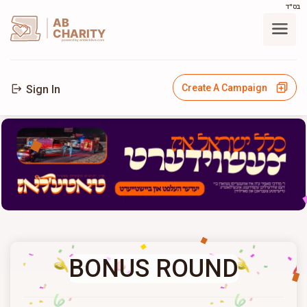
בס"ד
AB
CHARITY
powerd by ahblicklive.com
Create A Campaign
Sign In
BONUS ROUND