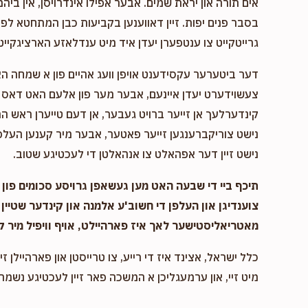
אים תורה און יראת שמים. אבער אפילו אינדרויסן, אין ביהמ
בסבר פנים יפות. זיין דאווענען בקביעות כבן המתחטא לפני 
גרייטקייט צו ענטפערן יעדן איד מיט ענדלאזע הארציגקייט,
דער ביטערער עקסידענט אויפן וועג אהיים פון א שמחה ה
צעשוידערט יעדן איינעם, אבער מער פון אלעם האט דאס א
קינדערלעך אן זייער ברויט געבער, אן דעם טייערן ראש המ
נישט צוריקברענגען זייער פאטער, אבער מיר קענען העלפן
נישט זיין דער אפהאלט צו אנהאלטן די לעכטיגע שטוב.
תיכף ביי די שבעה האט מען געשאפן גרויסע סכומים פון נ
צוענדיגן און העלפן די חשוב'ע אלמנה און קינדער שטיין 
מאטריאליסטישער לאך איז פארהיילט, אויף וויפיל מיר ק
כלל ישראל, אצינד איז די רייע, צו טרייסטן און פארהיילן זיי
מיט זיי, און ערמעגליכן א המשכה פאר זיין לעכטיגע נשמה,