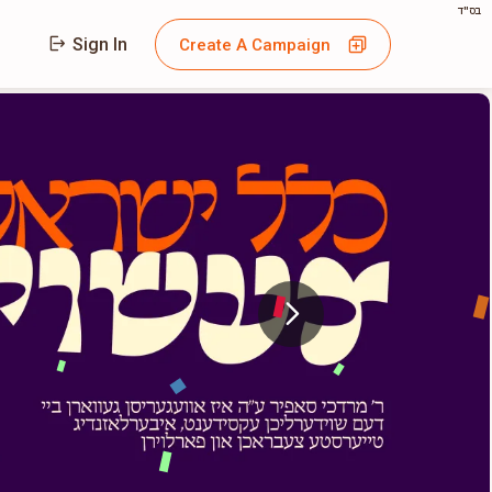
בס"ד
Sign In
Create A Campaign