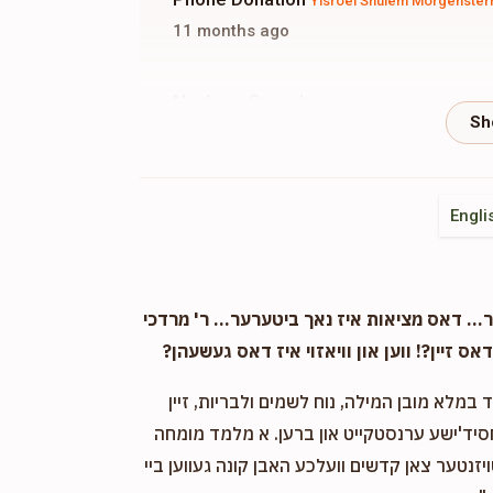
Yisroel Shulem Morgenster
11 months ago
Nuchem Greenbaum
Yisroel Shulem Morg
11 months ago
Phone Donation
Yisroel Shulem Morgenster
Engli
11 months ago
Phone Donation
Yisroel Shulem Morgenster
. דאס מציאות איז נאך ביטערער... ר' מרדכי
11 months ago
אס זיין?! ווען און וויאזוי איז דאס געשעהן?
במלא מובן המילה, נוח לשמים ולבריות, זיין
יצחק יונג
Chaim Shmiol Nieman, Yisroel Shule
חסיד'ישע ערנסטקייט און ברען. א מלמד מומחה
11 months ago
ויזנטער צאן קדשים וועלכע האבן קונה געווען ביי