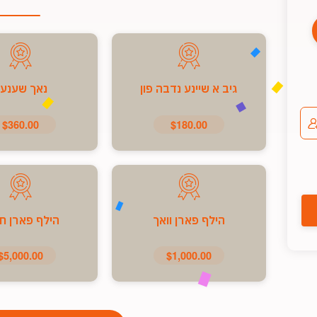
גיב א שיינע נדבה פון
נאך שענע
$360.00
$180.00
הילף פארן וואך
הילף פארן ח
$5,000.00
$1,000.00