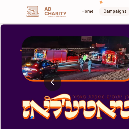
AB
Home
Campaigns
CHARITY
powerd by ahblicklive.com