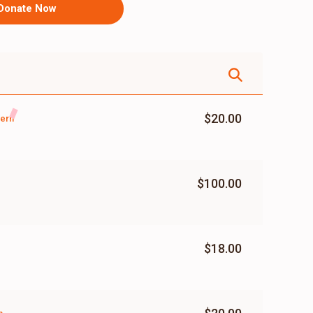
Donate Now
$20.00
tern
$100.00
$18.00