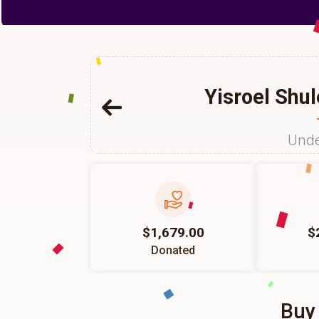
Yisroel Shu
Unde
$1,679.00
$
Donated
Buy