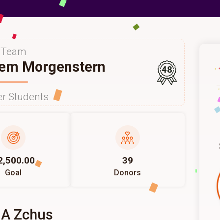
Team
lem Morgenstern
48
r Students
2,500.00
39
Goal
Donors
 A Zchus