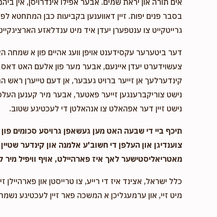
אים תורה און יראת שמים. אבער אפילו אינדרויסן, אין ביהמ
בסבר פנים יפות. זיין דאווענען בקביעות כבן המתחטא לפני 
גרייטקייט צו ענטפערן יעדן איד מיט ענדלאזע הארציגקייט,
דער ביטערער עקסידענט אויפן וועג אהיים פון א שמחה ה
צעשוידערט יעדן איינעם, אבער מער פון אלעם האט דאס א
קינדערלעך אן זייער ברויט געבער, אן דעם טייערן ראש המ
נישט צוריקברענגען זייער פאטער, אבער מיר קענען העלפן
נישט זיין דער אפהאלט צו אנהאלטן די לעכטיגע שטוב.
תיכף ביי די שבעה האט מען געשאפן גרויסע סכומים פון נ
צוענדיגן און העלפן די חשוב'ע אלמנה און קינדער שטיין 
מאטריאליסטישער לאך איז פארהיילט, אויף וויפיל מיר ק
כלל ישראל, אצינד איז די רייע, צו טרייסטן און פארהיילן זיי
מיט זיי, און ערמעגליכן א המשכה פאר זיין לעכטיגע נשמה,