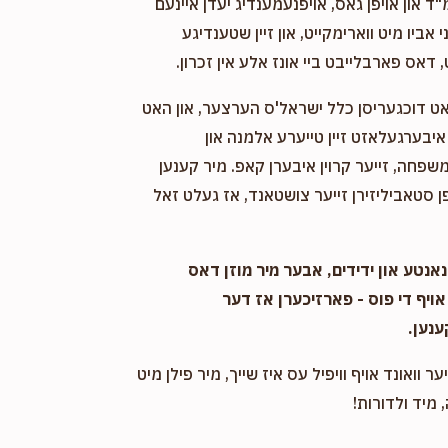
"ד און אויפן גאס, אויפנעמענדיג יעדן איינעם
אביו מיט ווארימקייט, און זיין שטענדיגע
 דאס פארבלייבט ביי אונז אלע אין זכרון.
אט דוכגעריסן כלל ישראל'ס הערצער, און האט
יבערגעלאזט זיין טייערע אלמנה און
שפחה, זייער קרוין איבערן קאפ. מיר קענען
 סטאביליזירן זייער צושטאנד, אז געלט זאל
אנטע און ידידים, אבער מיר מוזן דאס
אויף די פוס - פארזיכערן אז דער
ענען.
ער וואונד אויף וויפיל עס איז שייך, מיר פילן מיט
 מיד ולדורות!