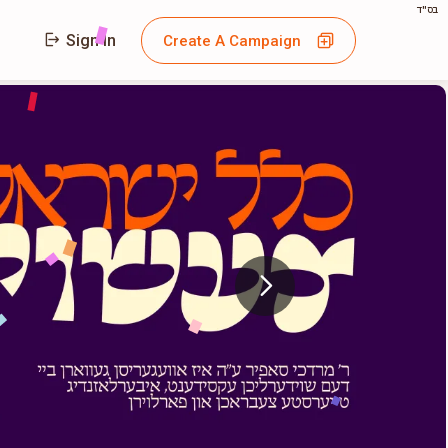
בס"ד
Sign In
Create A Campaign