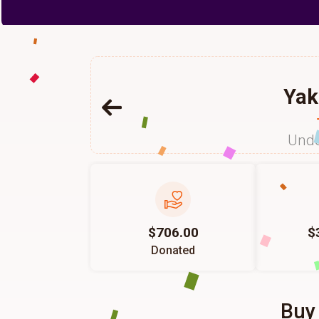
Yak
Unde
$706.00
$
Donated
Buy