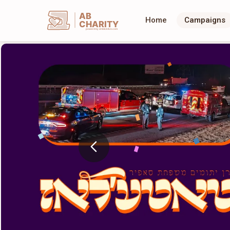
AB
Home
Campaigns
CHARITY
powerd by ahblicklive.com