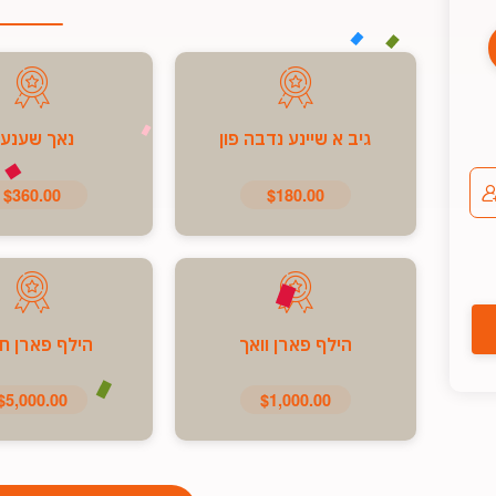
גיב א שיינע נדבה פון
נאך שענע
$360.00
$180.00
הילף פארן וואך
הילף פארן ח
$5,000.00
$1,000.00