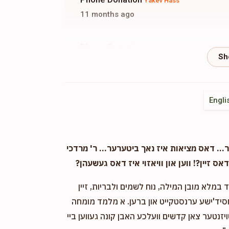
Yakev Hass
11 months ago
Phone Donation
Yakev Hass
11 months ago
Moshe Neiman
Yakev Hass
Engli
11 months ago
. דאס מציאות איז נאך ביטערער... ר' מרדכי
אס זיין?! ווען און וויאזוי איז דאס געשעהן?
במלא מובן המילה, נוח לשמים ולבריות, זיין
חסיד'ישע ערנסטקייט און ברען. א מלמד מומחה
ויזנטער צאן קדשים וועלכע האבן קונה געווען ביי