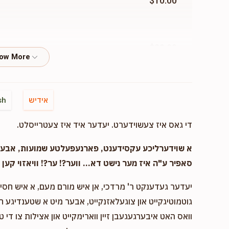
$10.00
$20.00
$36.00
אידיש
sh
די גאס איז צעשוידערט. יעדער איד איז צעטרייסלט.
א שוידערליכע עקסידענט, פארנעפעלטע שמועות, אבער..
סאפיר ע"ה איז מער נישט דא... ווער?! ער?! וויאזוי קען ד
יעדער געדענקט ר' מרדכי, אן איש מורם מעם, א איש חסיד 
גוטמוטיגקייט און צוגעלאזנקייט, אבער מיט א שטענדיגע 
וואס האט איבערגעגעבן זיין ווארימקייט און אצילות צו די ט