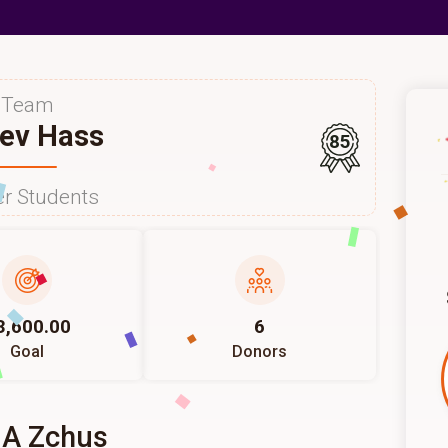
Team
ev Hass
85
r Students
3,600.00
6
Goal
Donors
 A Zchus