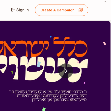
בס"ד
Sign In
Create A Campaign