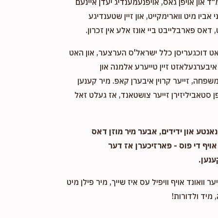
"ד און אויפן גאס, אויפנעמענדיג יעדן איינעם
אביו מיט ווארימקייט, און זיין שטענדיגע
 דאס פארבלייבט ביי אונז אלע אין זכרון.
אט דוכגעריסן כלל ישראל'ס הערצער, און האט
יבערגעלאזט זיין טייערע אלמנה און
שפחה, זייער קרוין איבערן קאפ. מיר קענען
 סטאביליזירן זייער צושטאנד, אז געלט זאל
אנטע און ידידים, אבער מיר מוזן דאס
אויף די פוס - פארזיכערן אז דער
ענען.
ער וואונד אויף וויפיל עס איז שייך, מיר פילן מיט
 מיד ולדורות!