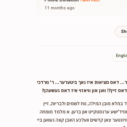
Yakev Hass
11 months ago
Phone Donation
Yakev Hass
11 months ago
Moshe Neiman
Yakev Hass
Engli
11 months ago
. דאס מציאות איז נאך ביטערער... ר' מרדכי
אס זיין?! ווען און וויאזוי איז דאס געשעהן?
במלא מובן המילה, נוח לשמים ולבריות, זיין
חסיד'ישע ערנסטקייט און ברען. א מלמד מומחה
ויזנטער צאן קדשים וועלכע האבן קונה געווען ביי