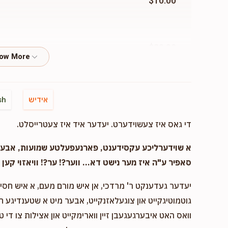
$10.00
$20.00
$36.00
אידיש
sh
די גאס איז צעשוידערט. יעדער איד איז צעטרייסלט.
א שוידערליכע עקסידענט, פארנעפעלטע שמועות, אבער..
סאפיר ע"ה איז מער נישט דא... ווער?! ער?! וויאזוי קען ד
יעדער געדענקט ר' מרדכי, אן איש מורם מעם, א איש חסיד 
גוטמוטיגקייט און צוגעלאזנקייט, אבער מיט א שטענדיגע 
וואס האט איבערגעגעבן זיין ווארימקייט און אצילות צו די ט