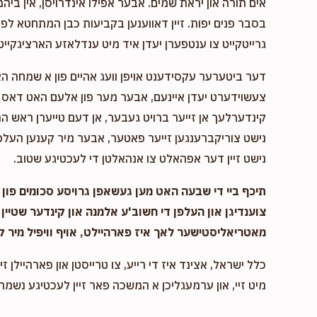
אים תורה און יראת שמים. אבער אפילו אינדרויסן, אין ביהמ
בסבר פנים יפות. זיין דאווענען בקביעות כבן המתחטא לפני 
גרייטקייט צו ענטפערן יעדן איד מיט ענדלאזע הארציגקייט,
דער ביטערער עקסידענט אויפן וועג אהיים פון א שמחה ה
צעשוידערט יעדן איינעם, אבער מער פון אלעם האט דאס א
קינדערלעך אן זייער ברויט געבער, אן דעם טייערן ראש המ
נישט צוריקברענגען זייער פאטער, אבער מיר קענען העלפן
נישט זיין דער אפהאלט צו אנהאלטן די לעכטיגע שטוב.
תיכף ביי די שבעה האט מען געשאפן גרויסע סכומים פון נ
צוענדיגן און העלפן די חשוב'ע אלמנה און קינדער שטיין 
מאטריאליסטישער לאך איז פארהיילט, אויף וויפיל מיר ק
כלל ישראל, אצינד איז די רייע, צו טרייסטן און פארהיילן זיי
מיט זיי, און ערמעגליכן א המשכה פאר זיין לעכטיגע נשמה,