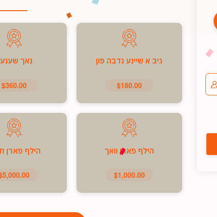
גיב א שיינע נדבה פון
נאך שענע
$360.00
$180.00
הילף פארן וואך
הילף פארן ח
$5,000.00
$1,000.00