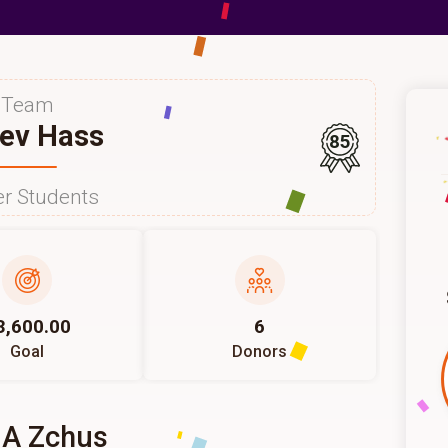
Team
ev Hass
85
r Students
3,600.00
6
Goal
Donors
 A Zchus