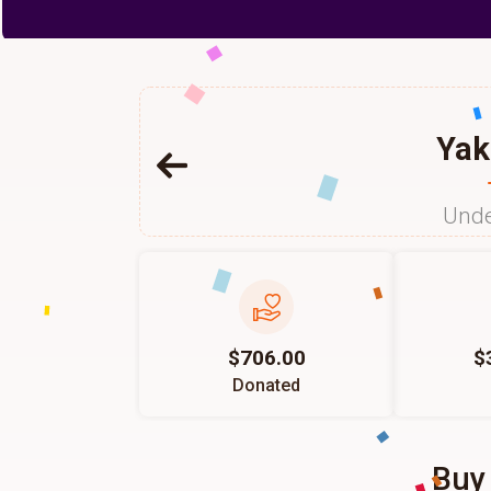
Yak
Unde
$706.00
$
Donated
Buy