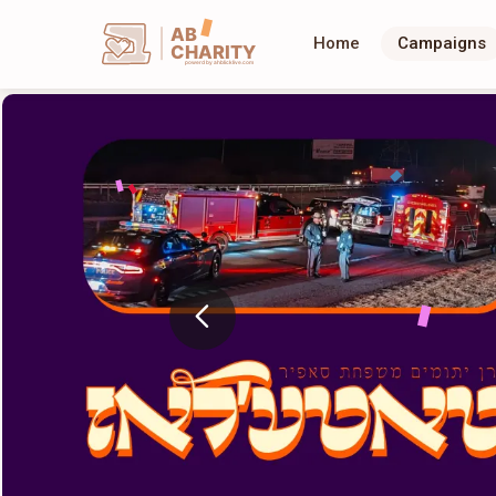
AB
Home
Campaigns
CHARITY
powerd by ahblicklive.com