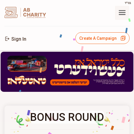
בס"ד
AB
CHARITY
powerd by ahblicklive.com
Create A Campaign
Sign In
BONUS ROUND