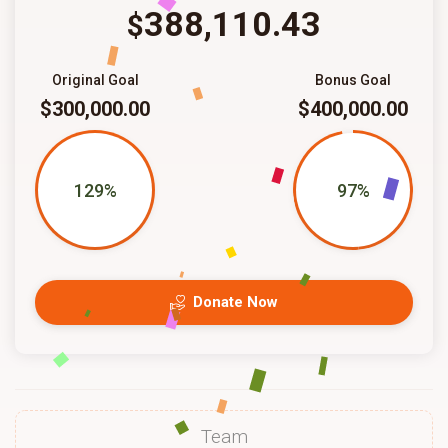
388,110.43
$
Original Goal
Bonus Goal
$300,000.00
$400,000.00
129%
97%
Donate Now
Team