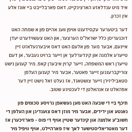
איד מיט ענדלאזע הארציגקייט, דאס פארבלייבט ביי אונז אלע
אין זכרון.
דער ביטערער עקסידענט אויפן וועג אהיים פון א שמחה האט
דוכגעריסן כלל ישראל'ס הערצער, און האט צעשוידערט יעדן
איינעם, אבער מער פון אלעם האט דאס איבערגעלאזט זיין
טייערע אלמנה און קינדערלעך אן זייער ברויט געבער, אן דעם
טייערן ראש המשפחה, זייער קרוין איבערן קאפ. מיר קענען נישט
צוריקברענגען זייער פאטער, אבער מיר קענען העלפן
סטאביליזירן זייער צושטאנד, אז געלט זאל נישט זיין דער
אפהאלט צו אנהאלטן די לעכטיגע שטוב.
תיכף ביי די שבעה האט מען געשאפן גרויסע סכומים פון
נאנטע און ידידים, אבער מיר מוזן דאס צוענדיגן און העלפן די
חשוב'ע אלמנה און קינדער שטיין אויף די פוס - פארזיכערן אז
דער מאטריאליסטישער לאך איז פארהיילט, אויף וויפיל מיר