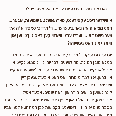
די גאס איז צעשוידערט. יעדער איד איז צעטרייסלט.
א שוידערליכע עקסידענט, פארנעפעלטע שמועות, אבער...
דאס מציאות איז נאך ביטערער... ר' מרדכי סאפיר ע"ה איז
מער נישט דא... ווער?! ער?! וויאזוי קען דאס זיין?! ווען און
וויאזוי איז דאס געשעהן?
יעדער געדענקט ר' מרדכי, אן איש מורם מעם, א איש חסיד
במלא מובן המילה, נוח לשמים ולבריות, זיין גוטמוטיגקייט און
צוגעלאזנקייט, אבער מיט א שטענדיגע חסיד'ישע ערנסטקייט
און ברען. א מלמד מומחה וואס האט איבערגעגעבן זיין
ווארימקייט און אצילות צו די טויזנטער צאן קדשים וועלכע האבן
קונה געווען ביי אים תורה און יראת שמים. אבער אפילו
אינדרויסן, אין ביהמ"ד און אויפן גאס, אויפנעמענדיג יעדן איינעם
בסבר פנים יפות. זיין דאווענען בקביעות כבן המתחטא לפני אביו
מיט ווארימקייט, און זיין שטענדיגע גרייטקייט צו ענטפערן יעדן