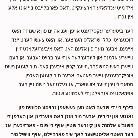
איד מיט ענדלאזע הארציגקייט, דאס פארבלייבט ביי אונז אלע
אין זכרון.
דער ביטערער עקסידענט אויפן וועג אהיים פון א שמחה האט
דוכגעריסן כלל ישראל'ס הערצער, און האט צעשוידערט יעדן
איינעם, אבער מער פון אלעם האט דאס איבערגעלאזט זיין
טייערע אלמנה און קינדערלעך אן זייער ברויט געבער, אן דעם
טייערן ראש המשפחה, זייער קרוין איבערן קאפ. מיר קענען נישט
צוריקברענגען זייער פאטער, אבער מיר קענען העלפן
סטאביליזירן זייער צושטאנד, אז געלט זאל נישט זיין דער
אפהאלט צו אנהאלטן די לעכטיגע שטוב.
תיכף ביי די שבעה האט מען געשאפן גרויסע סכומים פון
נאנטע און ידידים, אבער מיר מוזן דאס צוענדיגן און העלפן די
חשוב'ע אלמנה און קינדער שטיין אויף די פוס - פארזיכערן אז
דער מאטריאליסטישער לאך איז פארהיילט, אויף וויפיל מיר