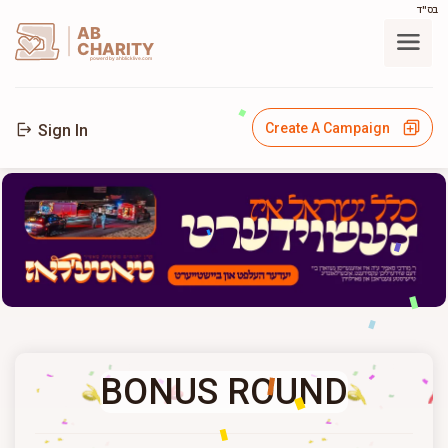
בס"ד
AB
CHARITY
powerd by ahblicklive.com
Create A Campaign
Sign In
BONUS ROUND