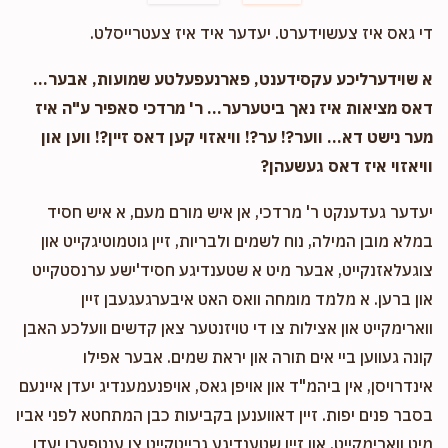
די גאס איז צעשוידערט. יעדער איד איז צעטרייסלט.
א שוידערליכע עקסידענט, פארנעפעלטע שמועות, אבער...
דאס מציאות איז נאך ביטערער... ר' מרדכי סאפיר ע"ה איז
מער נישט דא... ווער?! ער?! וויאזוי קען דאס זיין?! ווען און
וויאזוי איז דאס געשעהן?
יעדער געדענקט ר' מרדכי, אן איש מורם מעם, א איש חסיד
במלא מובן המילה, נוח לשמים ולבריות, זיין גוטמוטיגקייט און
צוגעלאזנקייט, אבער מיט א שטענדיגע חסיד'ישע ערנסטקייט
און ברען. א מלמד מומחה וואס האט איבערגעגעבן זיין
ווארימקייט און אצילות צו די טויזנטער צאן קדשים וועלכע האבן
קונה געווען ביי אים תורה און יראת שמים. אבער אפילו
אינדרויסן, אין ביהמ"ד און אויפן גאס, אויפנעמענדיג יעדן איינעם
בסבר פנים יפות. זיין דאווענען בקביעות כבן המתחטא לפני אביו
מיט ווארימקייט, און זיין שטענדיגע גרייטקייט צו ענטפערן יעדן