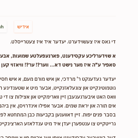
אידיש
sh
די גאס איז צעשוידערט. יעדער איד איז צעטרייסלט.
א שוידערליכע עקסידענט, פארנעפעלטע שמועות, אבער..
סאפיר ע"ה איז מער נישט דא... ווער?! ער?! וויאזוי קען ד
יעדער געדענקט ר' מרדכי, אן איש מורם מעם, א איש חסיד 
גוטמוטיגקייט און צוגעלאזנקייט, אבער מיט א שטענדיגע 
וואס האט איבערגעגעבן זיין ווארימקייט און אצילות צו די ט
אים תורה און יראת שמים. אבער אפילו אינדרויסן, אין ביהמ
בסבר פנים יפות. זיין דאווענען בקביעות כבן המתחטא לפני 
גרייטקייט צו ענטפערן יעדן איד מיט ענדלאזע הארציגקייט,
דער ביטערער עקסידענט אויפן וועג אהיים פון א שמחה ה