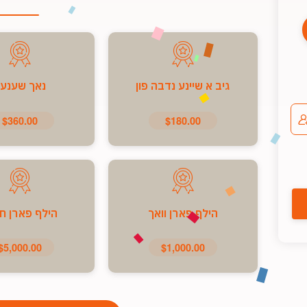
גיב א שיינע נדבה פון
נאך שענע
$360.00
$180.00
הילף פארן וואך
הילף פארן ח
$5,000.00
$1,000.00