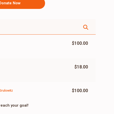
Donate Now
$100.00
$18.00
$100.00
Srulowitz
reach your goal!