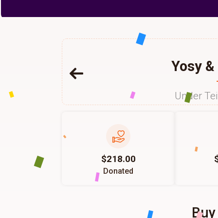
Yosy & 
Under Te
$218.00
Donated
Buy