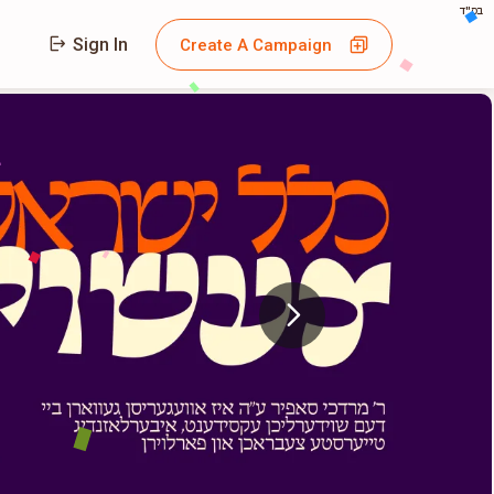
בס"ד
Sign In
Create A Campaign