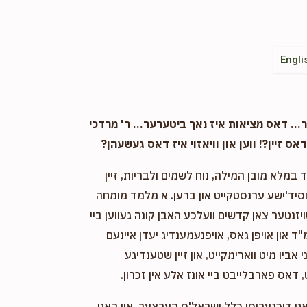
Engli
. דאס מציאות איז נאך ביטערער... ר' מרדכי
אס זיין?! ווען און וויאזוי איז דאס געשעהן?
במלא מובן המילה, נוח לשמים ולבריות, זיין
חסיד'ישע ערנסטקייט און ברען. א מלמד מומחה
ויזנטער צאן קדשים וועלכע האבן קונה געווען ביי
"ד און אויפן גאס, אויפנעמענדיג יעדן איינעם
אביו מיט ווארימקייט, און זיין שטענדיגע
 דאס פארבלייבט ביי אונז אלע אין זכרון.
אט דוכגעריסן כלל ישראל'ס הערצער, און האט