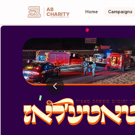
AB
Home
Campaigns
CHARITY
powerd by ahblicklive.com