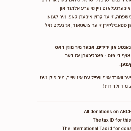
יבערגעלאזט זיין טייערע אלמנה און
שפחה, זייער קרוין איבערן קאפ. מיר קענען
 סטאביליזירן זייער צושטאנד, אז געלט זאל
אנטע און ידידים, אבער מיר מוזן דאס
אויף די פוס - פארזיכערן אז דער
ענען.
ער וואונד אויף וויפיל עס איז שייך, מיר פילן מיט
 מיד ולדורות!
All donations on ABC
The tax ID for th
The international Tax id for do