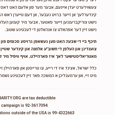
צעשוידערט יעדן איינעם, אבער מער פון אלעם האט דאס א
קינדערלעך אן זייער ברויט געבער, אן דעם טייערן ראש המ
נישט צוריקברענגען זייער פאטער, אבער מיר קענען העלפן
נישט זיין דער אפהאלט צו אנהאלטן די לעכטיגע שטוב.
תיכף ביי די שבעה האט מען געשאפן גרויסע סכומים פון נ
צוענדיגן און העלפן די חשוב'ע אלמנה און קינדער שטיין 
מאטריאליסטישער לאך איז פארהיילט, אויף וויפיל מיר ק
כלל ישראל, אצינד איז די רייע, צו טרייסטן און פארהיילן זיי
מיט זיי, און ערמעגליכן א המשכה פאר זיין לעכטיגע נשמה,
HARITY.ORG are tax deductible
is campaign is 92-3617094
nations outside of the USA is 99-4322663