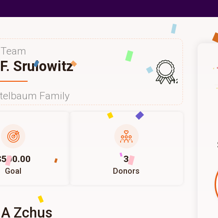
Team
F. Srulowitz
125
itelbaum Family
$500.00
3
Goal
Donors
 A Zchus