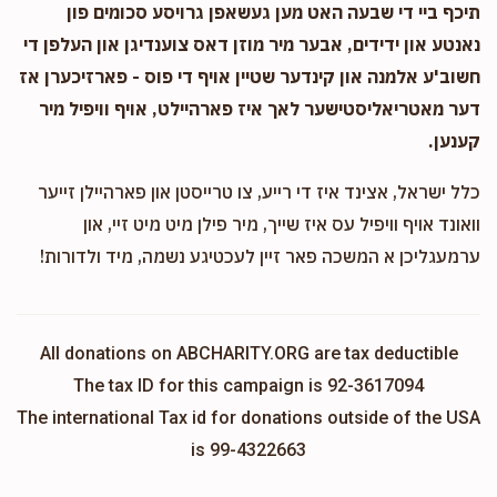
תיכף ביי די שבעה האט מען געשאפן גרויסע סכומים פון
נאנטע און ידידים, אבער מיר מוזן דאס צוענדיגן און העלפן די
חשוב'ע אלמנה און קינדער שטיין אויף די פוס - פארזיכערן אז
דער מאטריאליסטישער לאך איז פארהיילט, אויף וויפיל מיר
קענען.
כלל ישראל, אצינד איז די רייע, צו טרייסטן און פארהיילן זייער
וואונד אויף וויפיל עס איז שייך, מיר פילן מיט מיט זיי, און
ערמעגליכן א המשכה פאר זיין לעכטיגע נשמה, מיד ולדורות!
All donations on ABCHARITY.ORG are tax deductible
The tax ID for this campaign is 92-3617094
The international Tax id for donations outside of the USA
is 99-4322663