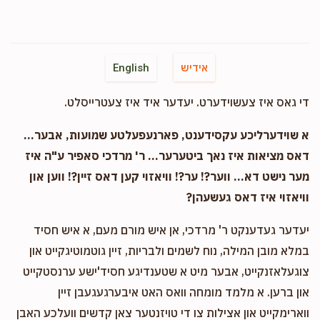
אידיש
English
די גאס איז צעשוידערט. יעדער איד איז צעטרייסלט.
א שוידערליכע עקסידענט, פארנעפעלטע שמועות, אבער...
דאס מציאות איז נאך ביטערער... ר' מרדכי סאפיר ע"ה איז
מער נישט דא... ווער?! ער?! וויאזוי קען דאס זיין?! ווען און
וויאזוי איז דאס געשעהן?
יעדער געדענקט ר' מרדכי, אן איש מורם מעם, א איש חסיד
במלא מובן המילה, נוח לשמים ולבריות, זיין גוטמוטיגקייט און
צוגעלאזנקייט, אבער מיט א שטענדיגע חסיד'ישע ערנסטקייט
און ברען. א מלמד מומחה וואס האט איבערגעגעבן זיין
ווארימקייט און אצילות צו די טויזנטער צאן קדשים וועלכע האבן