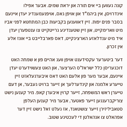
קונה געווען ביי אים תורה און יראת שמים. אבער אפילו
אינדרויסן, אין ביהמ"ד און אויפן גאס, אויפנעמענדיג יעדן איינעם
בסבר פנים יפות. זיין דאווענען בקביעות כבן המתחטא לפני אביו
מיט ווארימקייט, און זיין שטענדיגע גרייטקייט צו ענטפערן יעדן
איד מיט ענדלאזע הארציגקייט, דאס פארבלייבט ביי אונז אלע
אין זכרון.
דער ביטערער עקסידענט אויפן וועג אהיים פון א שמחה האט
דוכגעריסן כלל ישראל'ס הערצער, און האט צעשוידערט יעדן
איינעם, אבער מער פון אלעם האט דאס איבערגעלאזט זיין
טייערע אלמנה און קינדערלעך אן זייער ברויט געבער, אן דעם
טייערן ראש המשפחה, זייער קרוין איבערן קאפ. מיר קענען נישט
צוריקברענגען זייער פאטער, אבער מיר קענען העלפן
סטאביליזירן זייער צושטאנד, אז געלט זאל נישט זיין דער
אפהאלט צו אנהאלטן די לעכטיגע שטוב.