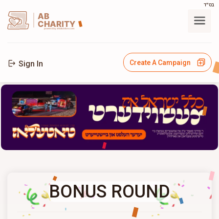
בס"ד
AB
CHARITY
powerd by ahblicklive.com
Create A Campaign
Sign In
BONUS ROUND