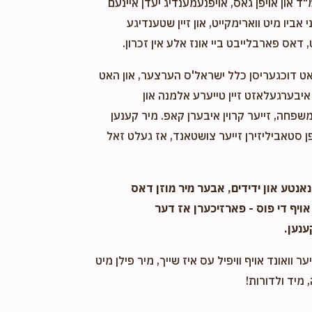
"ד און אויפן גאס, אויפנעמענדיג יעדן איינעם
אביו מיט ווארימקייט, און זיין שטענדיגע
 דאס פארבלייבט ביי אונז אלע אין זכרון.
אט דוכגעריסן כלל ישראל'ס הערצער, און האט
יבערגעלאזט זיין טייערע אלמנה און
שפחה, זייער קרוין איבערן קאפ. מיר קענען
 סטאביליזירן זייער צושטאנד, אז געלט זאל
אנטע און ידידים, אבער מיר מוזן דאס
אויף די פוס - פארזיכערן אז דער
ענען.
ער וואונד אויף וויפיל עס איז שייך, מיר פילן מיט
 מיד ולדורות!