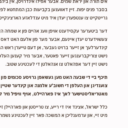
אים תורה און יראת שמים. אבער אפילו אינדרויסן, אין ביהמ
בסבר פנים יפות. זיין דאווענען בקביעות כבן המתחטא לפני 
גרייטקייט צו ענטפערן יעדן איד מיט ענדלאזע הארציגקייט,
דער ביטערער עקסידענט אויפן וועג אהיים פון א שמחה ה
צעשוידערט יעדן איינעם, אבער מער פון אלעם האט דאס א
קינדערלעך אן זייער ברויט געבער, אן דעם טייערן ראש המ
נישט צוריקברענגען זייער פאטער, אבער מיר קענען העלפן
נישט זיין דער אפהאלט צו אנהאלטן די לעכטיגע שטוב.
תיכף ביי די שבעה האט מען געשאפן גרויסע סכומים פון נ
צוענדיגן און העלפן די חשוב'ע אלמנה און קינדער שטיין 
מאטריאליסטישער לאך איז פארהיילט, אויף וויפיל מיר ק
כלל ישראל, אצינד איז די רייע, צו טרייסטן און פארהיילן זיי
מיט זיי, און ערמעגליכן א המשכה פאר זיין לעכטיגע נשמה,