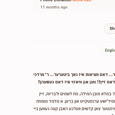
Moshe Hass
11 months ago
Phone Donation
Moshe Hass
11 months ago
Phone Donation
Moshe Hass
Engli
11 months ago
Phone Donation
Moshe Hass
. דאס מציאות איז נאך ביטערער... ר' מרדכי
11 months ago
אס זיין?! ווען און וויאזוי איז דאס געשעהן?
במלא מובן המילה, נוח לשמים ולבריות, זיין
Phone Donation
Moshe Hass
חסיד'ישע ערנסטקייט און ברען. א מלמד מומחה
11 months ago
ויזנטער צאן קדשים וועלכע האבן קונה געווען ביי