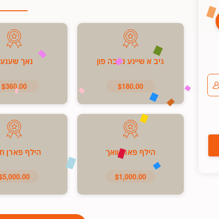
גיב א שיינע נדבה פון
נאך שענע
$360.00
$180.00
הילף פארן וואך
הילף פארן ח
$5,000.00
$1,000.00