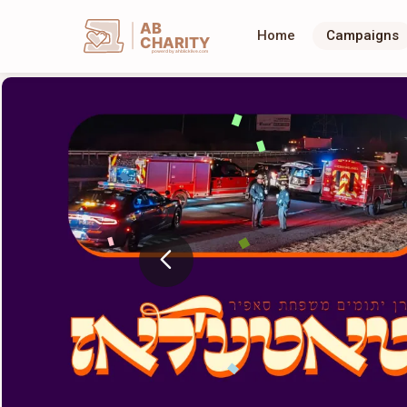
AB
Home
Campaigns
CHARITY
powerd by ahblicklive.com