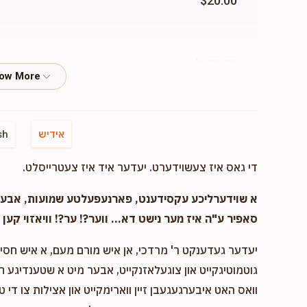
$20.00
$100.00
$18.00
אידיש
sh
די גאס איז צעשוידערט. יעדער איד איז צעטרייסלט.
$18.00
א שוידערליכע עקסידענט, פארנעפעלטע שמועות, אבער..
סאפיר ע"ה איז מער נישט דא... ווער?! ער?! וויאזוי קען ד
יעדער געדענקט ר' מרדכי, אן איש מורם מעם, א איש חסיד 
$100.00
גוטמוטיגקייט און צוגעלאזנקייט, אבער מיט א שטענדיגע 
וואס האט איבערגעגעבן זיין ווארימקייט און אצילות צו די ט