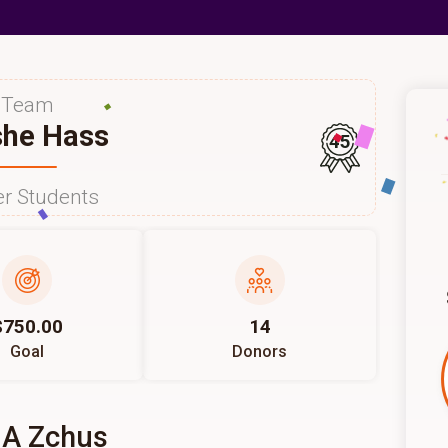
Team
he Hass
45
r Students
$750.00
14
Goal
Donors
 A Zchus