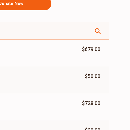
Donate Now
$679.00
$50.00
$728.00