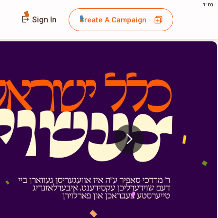
בס"ד
Sign In
Create A Campaign