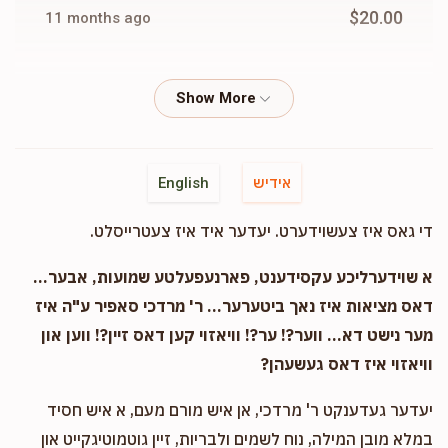
$20.00
11 months ago
Phone Donation
Moshe Hass
$100.00
11 months ago
Phone Donation
Moshe Hass
אידיש
English
$18.00
11 months ago
די גאס איז צעשוידערט. יעדער איד איז צעטרייסלט.
Phone Donation
Moshe Hass
א שוידערליכע עקסידענט, פארנעפעלטע שמועות, אבער...
$18.00
11 months ago
דאס מציאות איז נאך ביטערער... ר' מרדכי סאפיר ע"ה איז
מער נישט דא... ווער?! ער?! וויאזוי קען דאס זיין?! ווען און
וויאזוי איז דאס געשעהן?
Phone Donation
Moshe Hass
$100.00
11 months ago
יעדער געדענקט ר' מרדכי, אן איש מורם מעם, א איש חסיד
במלא מובן המילה, נוח לשמים ולבריות, זיין גוטמוטיגקייט און