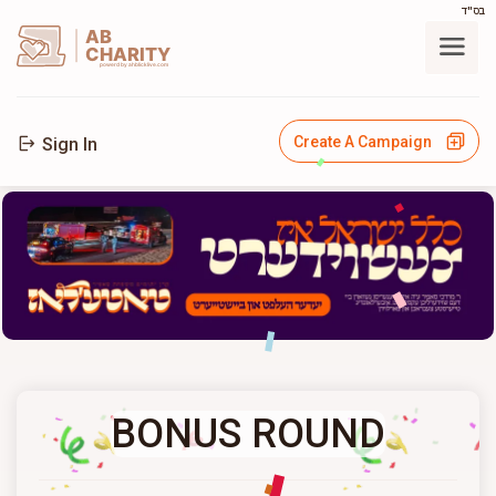
בס"ד
AB
CHARITY
powerd by ahblicklive.com
Create A Campaign
Sign In
BONUS ROUND