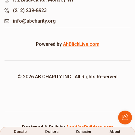
(212) 239-8923
info@abcharity.org
Powered by
AhBlickLive.com
© 2026 AB CHARITY INC . All Rights Reserved
Designed & Built by
AceWebBuilders.com
Donate
Donors
Zchusim
About