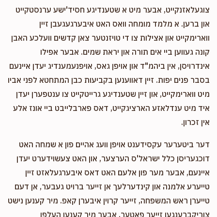
צוגעלאזנקייט, אבער מיט א שטענדיגע חסיד'ישע ערנסטקייט
און ברען. א מלמד מומחה וואס האט איבערגעגעבן זיין
ווארימקייט און אצילות צו די טויזנטער צאן קדשים וועלכע האבן
קונה געווען ביי אים תורה און יראת שמים. אבער אפילו
אינדרויסן, אין ביהמ"ד און אויפן גאס, אויפנעמענדיג יעדן איינעם
בסבר פנים יפות. זיין דאווענען בקביעות כבן המתחטא לפני אביו
מיט ווארימקייט, און זיין שטענדיגע גרייטקייט צו ענטפערן יעדן
איד מיט ענדלאזע הארציגקייט, דאס פארבלייבט ביי אונז אלע
אין זכרון.
דער ביטערער עקסידענט אויפן וועג אהיים פון א שמחה האט
דוכגעריסן כלל ישראל'ס הערצער, און האט צעשוידערט יעדן
איינעם, אבער מער פון אלעם האט דאס איבערגעלאזט זיין
טייערע אלמנה און קינדערלעך אן זייער ברויט געבער, אן דעם
טייערן ראש המשפחה, זייער קרוין איבערן קאפ. מיר קענען נישט
צוריקברענגען זייער פאטער, אבער מיר קענען העלפן