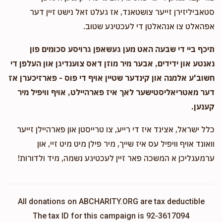
סטאביליזירן זייער צושטאנד, אז געלט זאל נישט זיין דער
אפהאלט צו אנהאלטן די לעכטיגע שטוב.
תיכף ביי די שבעה האט מען געשאפן גרויסע סכומים פון
נאנטע און ידידים, אבער מיר מוזן דאס צוענדיגן און העלפן די
חשוב'ע אלמנה און קינדער שטיין אויף די פוס - פארזיכערן אז
דער מאטריאליסטישער לאך איז פארהיילט, אויף וויפיל מיר
קענען.
כלל ישראל, אצינד איז די רייע, צו טרייסטן און פארהיילן זייער
וואונד אויף וויפיל עס איז שייך, מיר פילן מיט מיט זיי, און
ערמעגליכן א המשכה פאר זיין לעכטיגע נשמה, מיד ולדורות!
All donations on ABCHARITY.ORG are tax deductible
The tax ID for this campaign is 92-3617094