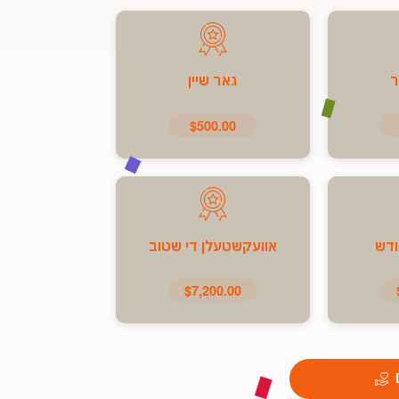
ר
גאר שיין
$500.00
ודש
אוועקשטעלן די שטוב
$7,200.00