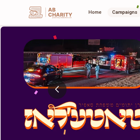
AB
Home
Campaigns
CHARITY
powerd by ahblicklive.com