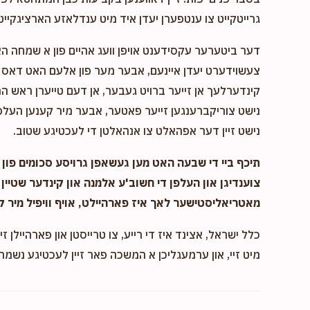
גיב א שי
גרייטקייט צו ענטפערן יעדן איד מיט ענדלאזע הארציגקייט,
דער ביטערער עקסידענט אויפן וועג אהיים פון א שמחה ה
$460.00
צעשוידערט יעדן איינעם, אבער מער פון אלעם האט דאס א
קינדערלעך אן זייער ברויט געבער, אן דעם טייערן ראש המ
נישט צוריקברענגען זייער פאטער, אבער מיר קענען העלפן
נישט זיין דער אפהאלט צו אנהאלטן די לעכטיגע שטוב.
תיכף ביי די שבעה האט מען געשאפן גרויסע סכומים פון נ
צוענדיגן און העלפן די חשוב'ע אלמנה און קינדער שטיין 
מאטריאליסטישער לאך איז פארהיילט, אויף וויפיל מיר ק
כלל ישראל, אצינד איז די רייע, צו טרייסטן און פארהיילן זיי
מיט זיי, און ערמעגליכן א המשכה פאר זיין לעכטיגע נשמה,