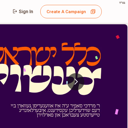
בס"ד
Sign In
Create A Campaign