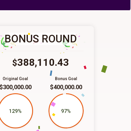
BONUS ROUND
388,110.43
$
Original Goal
Bonus Goal
$300,000.00
$400,000.00
129%
97%