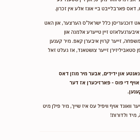
ינע נדבה פון
 דאס פארבלייבט ביי אונז אלע אין זכרון.
אט דוכגעריסן כלל ישראל'ס הערצער, און האט
Einhorn
חבירי הישיבה
יבערגעלאזט זיין טייערע אלמנה און
11 months ago
שפחה, זייער קרוין איבערן קאפ. מיר קענען
 סטאביליזירן זייער צושטאנד, אז געלט זאל
אנטע און ידידים, אבער מיר מוזן דאס
אויף די פוס - פארזיכערן אז דער
ענען.
ער וואונד אויף וויפיל עס איז שייך, מיר פילן מיט
 מיד ולדורות!