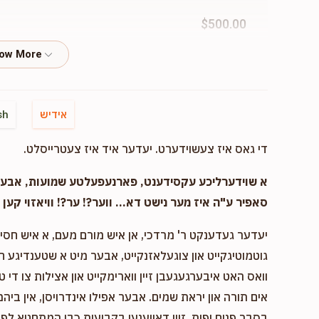
$500.00
גא
$1,000.00
אידיש
sh
די גאס איז צעשוידערט. יעדער איד איז צעטרייסלט.
הילף 
א שוידערליכע עקסידענט, פארנעפעלטע שמועות, אבער..
סאפיר ע"ה איז מער נישט דא... ווער?! ער?! וויאזוי קען ד
$360.00
יעדער געדענקט ר' מרדכי, אן איש מורם מעם, א איש חסיד 
נאך
גוטמוטיגקייט און צוגעלאזנקייט, אבער מיט א שטענדיגע 
וואס האט איבערגעגעבן זיין ווארימקייט און אצילות צו די ט
$180.00
אים תורה און יראת שמים. אבער אפילו אינדרויסן, אין ביהמ
בסבר פנים יפות. זיין דאווענען בקביעות כבן המתחטא לפני 