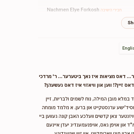
Nachmen Elye Forkosh
חבירי הישיבה
10 months ago
ר שיין
Yumy Wertzberger
Engli
חבירי הישיבה
11 months ago
פארן וואך
. דאס מציאות איז נאך ביטערער... ר' מרדכי
אס זיין?! ווען און וויאזוי איז דאס געשעהן?
Rosenfeld
חבירי הישיבה
11 months ago
במלא מובן המילה, נוח לשמים ולבריות, זיין
 שענער
חסיד'ישע ערנסטקייט און ברען. א מלמד מומחה
ויזנטער צאן קדשים וועלכע האבן קונה געווען ביי
Blum
חבירי הישיבה
"ד און אויפן גאס, אויפנעמענדיג יעדן איינעם
11 months ago
אביו מיט ווארימקייט, און זיין שטענדיגע