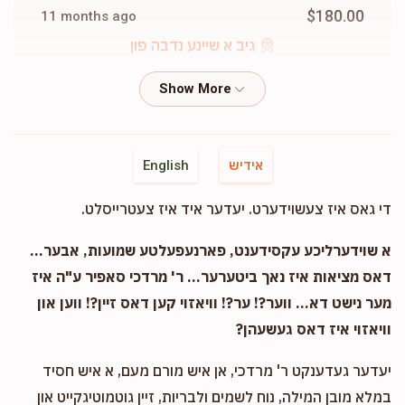
$180.00
11 months ago
גיב א שיינע נדבה פון
Sruly Katz
Yecheil Shlome Stern
$50.00
11 months ago
אידיש
English
Avrum Yosef Weingarten
Yecheil Shlome Stern
די גאס איז צעשוידערט. יעדער איד איז צעטרייסלט.
$50.00
11 months ago
א שוידערליכע עקסידענט, פארנעפעלטע שמועות, אבער...
לייבי גלאנץ
דאס מציאות איז נאך ביטערער... ר' מרדכי סאפיר ע"ה איז
Yecheil Shlome Stern
$36.00
11 months ago
מער נישט דא... ווער?! ער?! וויאזוי קען דאס זיין?! ווען און
וויאזוי איז דאס געשעהן?
Aron Fogel
Yecheil Shlome Stern
יעדער געדענקט ר' מרדכי, אן איש מורם מעם, א איש חסיד
$25.00
11 months ago
במלא מובן המילה, נוח לשמים ולבריות, זיין גוטמוטיגקייט און