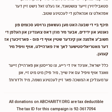
סטאביליזירן זייער צושטאנד, אז געלט זאל נישט זיין דער
אפהאלט צו אנהאלטן די לעכטיגע שטוב.
תיכף ביי די שבעה האט מען געשאפן גרויסע סכומים פון
נאנטע און ידידים, אבער מיר מוזן דאס צוענדיגן און העלפן די
חשוב'ע אלמנה און קינדער שטיין אויף די פוס - פארזיכערן אז
דער מאטריאליסטישער לאך איז פארהיילט, אויף וויפיל מיר
קענען.
כלל ישראל, אצינד איז די רייע, צו טרייסטן און פארהיילן זייער
וואונד אויף וויפיל עס איז שייך, מיר פילן מיט מיט זיי, און
ערמעגליכן א המשכה פאר זיין לעכטיגע נשמה, מיד ולדורות!
All donations on ABCHARITY.ORG are tax deductible
The tax ID for this campaign is 92-3617094