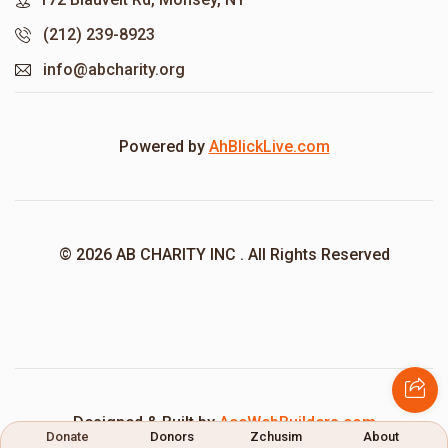
(212) 239-8923
info@abcharity.org
Powered by
AhBlickLive.com
© 2026 AB CHARITY INC . All Rights Reserved
Designed & Built by
AceWebBuilders.com
Donate
Donors
Zchusim
About