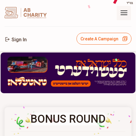
בס"ד
AB
CHARITY
powerd by ahblicklive.com
Create A Campaign
Sign In
BONUS ROUND