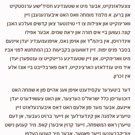
צוגעלאזנקייט, אבער מיט א שטענדיגע חסיד'ישע ערנסטקייט
און ברען. א מלמד מומחה וואס האט איבערגעגעבן זיין
ווארימקייט און אצילות צו די טויזנטער צאן קדשים וועלכע האבן
קונה געווען ביי אים תורה און יראת שמים. אבער אפילו
אינדרויסן, אין ביהמ"ד און אויפן גאס, אויפנעמענדיג יעדן איינעם
בסבר פנים יפות. זיין דאווענען בקביעות כבן המתחטא לפני אביו
מיט ווארימקייט, און זיין שטענדיגע גרייטקייט צו ענטפערן יעדן
איד מיט ענדלאזע הארציגקייט, דאס פארבלייבט ביי אונז אלע
אין זכרון.
דער ביטערער עקסידענט אויפן וועג אהיים פון א שמחה האט
דוכגעריסן כלל ישראל'ס הערצער, און האט צעשוידערט יעדן
איינעם, אבער מער פון אלעם האט דאס איבערגעלאזט זיין
טייערע אלמנה און קינדערלעך אן זייער ברויט געבער, אן דעם
טייערן ראש המשפחה, זייער קרוין איבערן קאפ. מיר קענען נישט
צוריקברענגען זייער פאטער, אבער מיר קענען העלפן