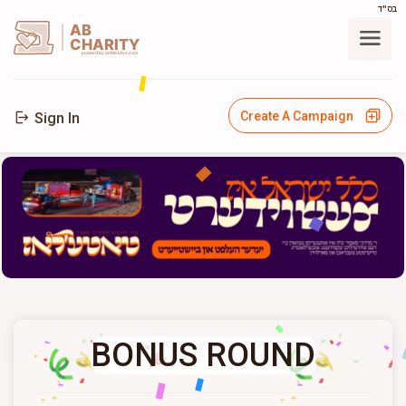
בס"ד
AB
CHARITY
powerd by ahblicklive.com
Create A Campaign
Sign In
BONUS ROUND