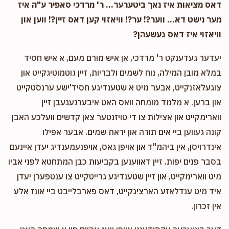
דאס מציאות איז נאך ביטערער... ר' מרדכי סאפיר ע"ה איז
מער נישט דא... ווער?! ער?! וויאזוי קען דאס זיין?! ווען און
וויאזוי איז דאס געשעהן?
יעדער געדענקט ר' מרדכי, אן איש מורם מעם, א איש חסיד
במלא מובן המילה, נוח לשמים ולבריות, זיין גוטמוטיגקייט און
צוגעלאזנקייט, אבער מיט א שטענדיגע חסיד'ישע ערנסטקייט
און ברען. א מלמד מומחה וואס האט איבערגעגעבן זיין
ווארימקייט און אצילות צו די טויזנטער צאן קדשים וועלכע האבן
קונה געווען ביי אים תורה און יראת שמים. אבער אפילו
אינדרויסן, אין ביהמ"ד און אויפן גאס, אויפנעמענדיג יעדן איינעם
בסבר פנים יפות. זיין דאווענען בקביעות כבן המתחטא לפני אביו
מיט ווארימקייט, און זיין שטענדיגע גרייטקייט צו ענטפערן יעדן
איד מיט ענדלאזע הארציגקייט, דאס פארבלייבט ביי אונז אלע
אין זכרון.