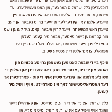
דער ביטערער עקסידענט אויפן וועג אהיים פון א שמחה האט
דוכגעריסן כלל ישראל'ס הערצער, און האט צעשוידערט יעדן
איינעם, אבער מער פון אלעם האט דאס איבערגעלאזט זיין
טייערע אלמנה און קינדערלעך אן זייער ברויט געבער, אן דעם
טייערן ראש המשפחה, זייער קרוין איבערן קאפ. מיר קענען נישט
צוריקברענגען זייער פאטער, אבער מיר קענען העלפן
סטאביליזירן זייער צושטאנד, אז געלט זאל נישט זיין דער
אפהאלט צו אנהאלטן די לעכטיגע שטוב.
תיכף ביי די שבעה האט מען געשאפן גרויסע סכומים פון
נאנטע און ידידים, אבער מיר מוזן דאס צוענדיגן און העלפן די
חשוב'ע אלמנה און קינדער שטיין אויף די פוס - פארזיכערן אז
דער מאטריאליסטישער לאך איז פארהיילט, אויף וויפיל מיר
קענען.
כלל ישראל, אצינד איז די רייע, צו טרייסטן און פארהיילן זייער
וואונד אויף וויפיל עס איז שייך, מיר פילן מיט מיט זיי, און