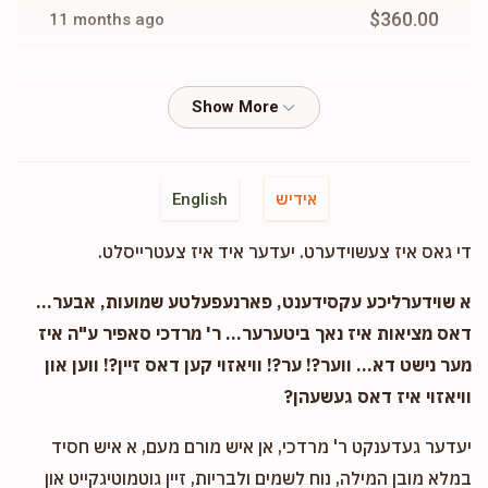
$360.00
11 months ago
Phone Donation
Yochenen Greenwald
$10.00
11 months ago
Phone Donation
Yochenen Greenwald
אידיש
English
$5.00
11 months ago
די גאס איז צעשוידערט. יעדער איד איז צעטרייסלט.
א שוידערליכע עקסידענט, פארנעפעלטע שמועות, אבער...
דאס מציאות איז נאך ביטערער... ר' מרדכי סאפיר ע"ה איז
מער נישט דא... ווער?! ער?! וויאזוי קען דאס זיין?! ווען און
וויאזוי איז דאס געשעהן?
יעדער געדענקט ר' מרדכי, אן איש מורם מעם, א איש חסיד
במלא מובן המילה, נוח לשמים ולבריות, זיין גוטמוטיגקייט און