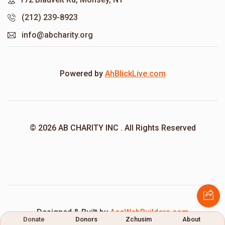
(212) 239-8923
info@abcharity.org
Powered by
AhBlickLive.com
© 2026 AB CHARITY INC . All Rights Reserved
Designed & Built by
AceWebBuilders.com
Donate
Donors
Zchusim
About