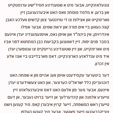
צוגעלאזנקייט, אבער מיט א שטענדיגע חסיד'ישע ערנסטקייט
און ברען. א מלמד מומחה וואס האט איבערגעגעבן זיין
ווארימקייט און אצילות צו די טויזנטער צאן קדשים וועלכע האבן
קונה געווען ביי אים תורה און יראת שמים. אבער אפילו
אינדרויסן, אין ביהמ"ד און אויפן גאס, אויפנעמענדיג יעדן איינעם
בסבר פנים יפות. זיין דאווענען בקביעות כבן המתחטא לפני אביו
מיט ווארימקייט, און זיין שטענדיגע גרייטקייט צו ענטפערן יעדן
איד מיט ענדלאזע הארציגקייט, דאס פארבלייבט ביי אונז אלע
אין זכרון.
דער ביטערער עקסידענט אויפן וועג אהיים פון א שמחה האט
דוכגעריסן כלל ישראל'ס הערצער, און האט צעשוידערט יעדן
איינעם, אבער מער פון אלעם האט דאס איבערגעלאזט זיין
טייערע אלמנה און קינדערלעך אן זייער ברויט געבער, אן דעם
טייערן ראש המשפחה, זייער קרוין איבערן קאפ. מיר קענען נישט
צוריקברענגען זייער פאטער, אבער מיר קענען העלפן