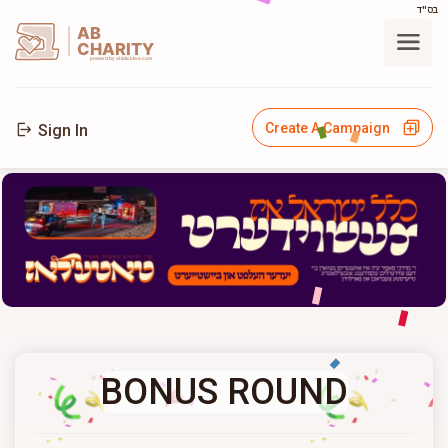
בס"ד
AB
CHARITY
powerd by ahblicklive.com
Create A Campaign
Sign In
BONUS ROUND