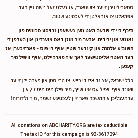
סטאביליזירן זייער צושטאנד, אז געלט זאל נישט זיין דער
אפהאלט צו אנהאלטן די לעכטיגע שטוב.
תיכף ביי די שבעה האט מען געשאפן גרויסע סכומים פון
נאנטע און ידידים, אבער מיר מוזן דאס צוענדיגן און העלפן די
חשוב'ע אלמנה און קינדער שטיין אויף די פוס - פארזיכערן אז
דער מאטריאליסטישער לאך איז פארהיילט, אויף וויפיל מיר
קענען.
כלל ישראל, אצינד איז די רייע, צו טרייסטן און פארהיילן זייער
וואונד אויף וויפיל עס איז שייך, מיר פילן מיט מיט זיי, און
ערמעגליכן א המשכה פאר זיין לעכטיגע נשמה, מיד ולדורות!
All donations on ABCHARITY.ORG are tax deductible
The tax ID for this campaign is 92-3617094