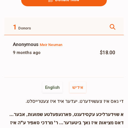
1
Donors
Anonymous
Meir Neuman
$18.00
9 months ago
אידיש
English
די גאס איז צעשוידערט. יעדער איד איז צעטרייסלט.
א שוידערליכע עקסידענט, פארנעפעלטע שמועות, אבער...
דאס מציאות איז נאך ביטערער... ר' מרדכי סאפיר ע"ה איז