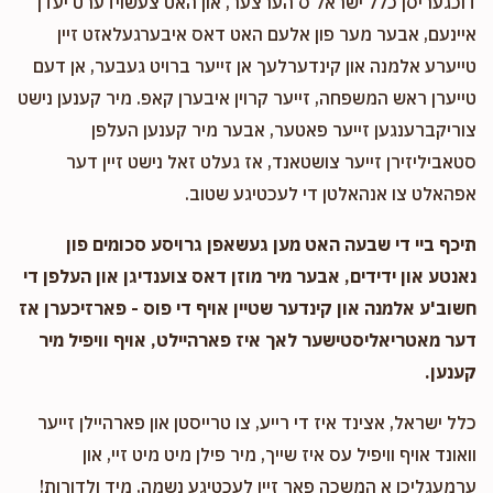
דוכגעריסן כלל ישראל'ס הערצער, און האט צעשוידערט יעדן
איינעם, אבער מער פון אלעם האט דאס איבערגעלאזט זיין
טייערע אלמנה און קינדערלעך אן זייער ברויט געבער, אן דעם
טייערן ראש המשפחה, זייער קרוין איבערן קאפ. מיר קענען נישט
צוריקברענגען זייער פאטער, אבער מיר קענען העלפן
סטאביליזירן זייער צושטאנד, אז געלט זאל נישט זיין דער
אפהאלט צו אנהאלטן די לעכטיגע שטוב.
תיכף ביי די שבעה האט מען געשאפן גרויסע סכומים פון
נאנטע און ידידים, אבער מיר מוזן דאס צוענדיגן און העלפן די
חשוב'ע אלמנה און קינדער שטיין אויף די פוס - פארזיכערן אז
דער מאטריאליסטישער לאך איז פארהיילט, אויף וויפיל מיר
קענען.
כלל ישראל, אצינד איז די רייע, צו טרייסטן און פארהיילן זייער
וואונד אויף וויפיל עס איז שייך, מיר פילן מיט מיט זיי, און
ערמעגליכן א המשכה פאר זיין לעכטיגע נשמה, מיד ולדורות!