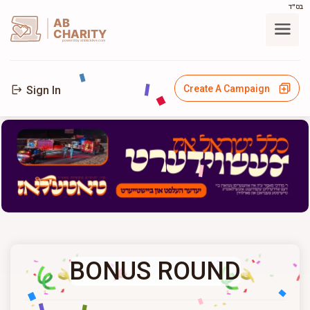
בס"ד
AB
CHARITY
powerd by ahblicklive.com
Create A Campaign
Sign In
BONUS ROUND