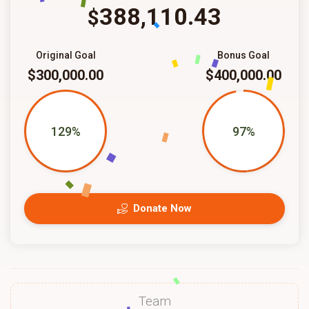
388,110.43
$
Original Goal
Bonus Goal
$300,000.00
$400,000.00
129%
97%
Donate Now
Team