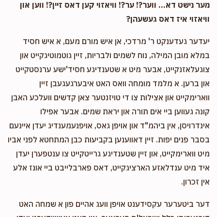
מער נישט דא... ווער?! ער?! וויאזוי קען דאס זיין?! ווען און
וויאזוי איז דאס געשעהן?
יעדער געדענקט ר' מרדכי, אן איש מורם מעם, א איש חסיד
במלא מובן המילה, נוח לשמים ולבריות, זיין גוטמוטיגקייט און
צוגעלאזנקייט, אבער מיט א שטענדיגע חסיד'ישע ערנסטקייט
און ברען. א מלמד מומחה וואס האט איבערגעגעבן זיין
ווארימקייט און אצילות צו די טויזנטער צאן קדשים וועלכע האבן
קונה געווען ביי אים תורה און יראת שמים. אבער אפילו
אינדרויסן, אין ביהמ"ד און אויפן גאס, אויפנעמענדיג יעדן איינעם
בסבר פנים יפות. זיין דאווענען בקביעות כבן המתחטא לפני אביו
מיט ווארימקייט, און זיין שטענדיגע גרייטקייט צו ענטפערן יעדן
איד מיט ענדלאזע הארציגקייט, דאס פארבלייבט ביי אונז אלע
אין זכרון.
דער ביטערער עקסידענט אויפן וועג אהיים פון א שמחה האט