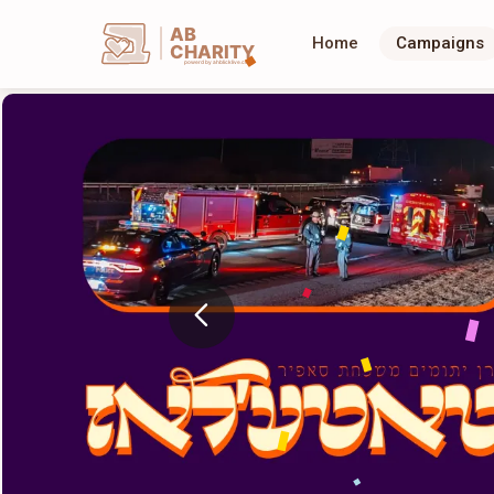
AB
Home
Campaigns
CHARITY
powerd by ahblicklive.com