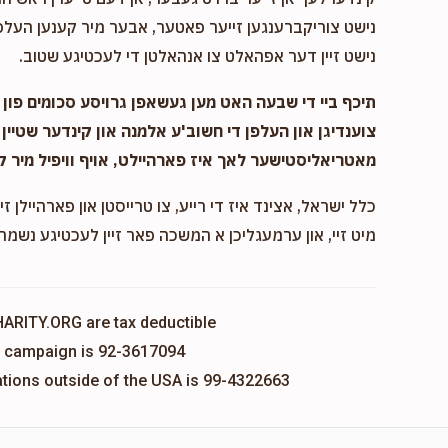
נישט צוריקברענגען זייער פאטער, אבער מיר קענען העלפן
נישט זיין דער אפהאלט צו אנהאלטן די לעכטיגע שטוב.
תיכף ביי די שבעה האט מען געשאפן גרויסע סכומים פון נ
צוענדיגן און העלפן די חשוב'ע אלמנה און קינדער שטיין 
מאטריאליסטישער לאך איז פארהיילט, אויף וויפיל מיר ק
כלל ישראל, אצינד איז די רייע, צו טרייסטן און פארהיילן זיי
מיט זיי, און ערמעגליכן א המשכה פאר זיין לעכטיגע נשמה,
HARITY.ORG are tax deductible
is campaign is 92-3617094
nations outside of the USA is 99-4322663