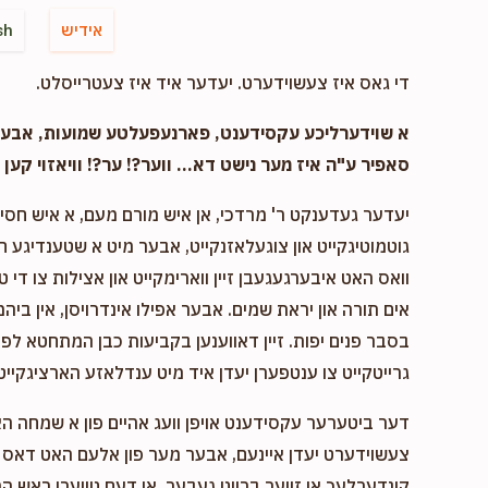
אידיש
sh
די גאס איז צעשוידערט. יעדער איד איז צעטרייסלט.
א שוידערליכע עקסידענט, פארנעפעלטע שמועות, אבער..
סאפיר ע"ה איז מער נישט דא... ווער?! ער?! וויאזוי קען ד
יעדער געדענקט ר' מרדכי, אן איש מורם מעם, א איש חסיד 
גוטמוטיגקייט און צוגעלאזנקייט, אבער מיט א שטענדיגע 
וואס האט איבערגעגעבן זיין ווארימקייט און אצילות צו די ט
אים תורה און יראת שמים. אבער אפילו אינדרויסן, אין ביהמ
בסבר פנים יפות. זיין דאווענען בקביעות כבן המתחטא לפני 
גרייטקייט צו ענטפערן יעדן איד מיט ענדלאזע הארציגקייט,
דער ביטערער עקסידענט אויפן וועג אהיים פון א שמחה ה
צעשוידערט יעדן איינעם, אבער מער פון אלעם האט דאס א
קינדערלעך אן זייער ברויט געבער, אן דעם טייערן ראש המ