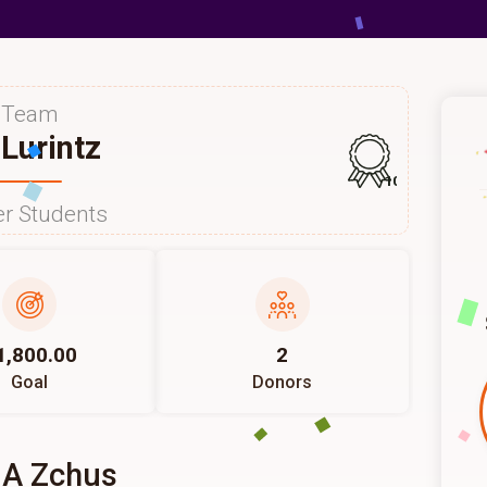
Team
 Lurintz
105
r Students
1,800.00
2
Goal
Donors
 A Zchus