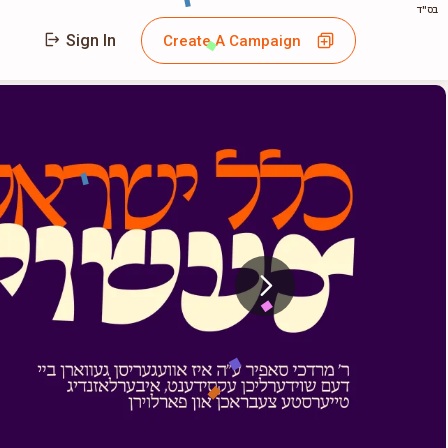
בס"ד
Sign In
Create A Campaign