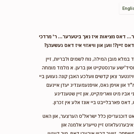
Engli
. דאס מציאות איז נאך ביטערער... ר' מרדכי
אס זיין?! ווען און וויאזוי איז דאס געשעהן?
במלא מובן המילה, נוח לשמים ולבריות, זיין
חסיד'ישע ערנסטקייט און ברען. א מלמד מומחה
ויזנטער צאן קדשים וועלכע האבן קונה געווען ביי
"ד און אויפן גאס, אויפנעמענדיג יעדן איינעם
אביו מיט ווארימקייט, און זיין שטענדיגע
 דאס פארבלייבט ביי אונז אלע אין זכרון.
אט דוכגעריסן כלל ישראל'ס הערצער, און האט
יבערגעלאזט זיין טייערע אלמנה און
שפחה, זייער קרוין איבערן קאפ. מיר קענען