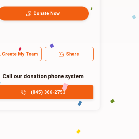
Donate Now
Create My Team
Share
Call our donation phone system
(845) 366-2753