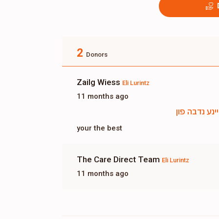
2
Donors
Zailg Wiess
Eli Lurintz
11 months ago
ינע נדבה פון
your the best
The Care Direct Team
Eli Lurintz
11 months ago