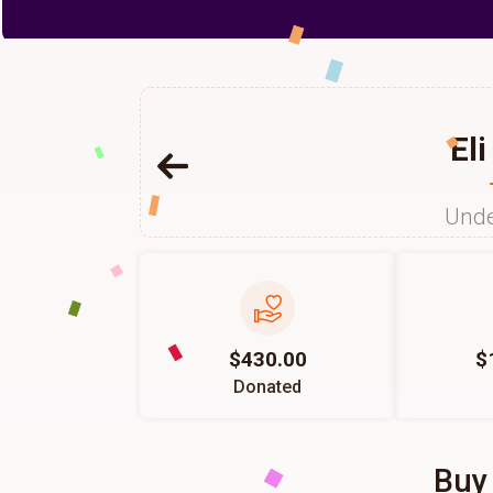
Eli
Unde
$430.00
$
Donated
Buy