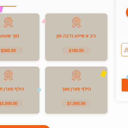
גיב א שיינע נדבה פון
נאך שענע
$360.00
$180.00
הילף פארן וואך
הילף פארן ח
$5,000.00
$1,000.00