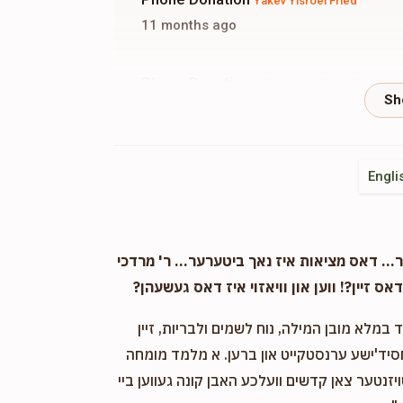
Yakev Yisroel Fried
11 months ago
Phone Donation
Yakev Yisroel Fried
11 months ago
Engli
. דאס מציאות איז נאך ביטערער... ר' מרדכי
אס זיין?! ווען און וויאזוי איז דאס געשעהן?
במלא מובן המילה, נוח לשמים ולבריות, זיין
חסיד'ישע ערנסטקייט און ברען. א מלמד מומחה
ויזנטער צאן קדשים וועלכע האבן קונה געווען ביי