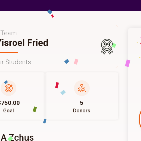
Team
isroel Fried
99
r Students
$750.00
5
Goal
Donors
 A Zchus