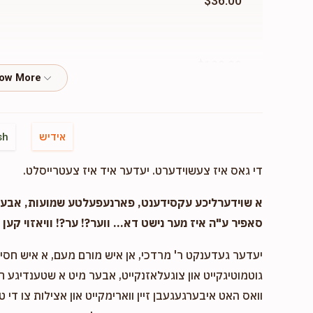
$36.00
$100.00
אידיש
sh
די גאס איז צעשוידערט. יעדער איד איז צעטרייסלט.
א שוידערליכע עקסידענט, פארנעפעלטע שמועות, אבער..
סאפיר ע"ה איז מער נישט דא... ווער?! ער?! וויאזוי קען ד
יעדער געדענקט ר' מרדכי, אן איש מורם מעם, א איש חסיד 
גוטמוטיגקייט און צוגעלאזנקייט, אבער מיט א שטענדיגע 
וואס האט איבערגעגעבן זיין ווארימקייט און אצילות צו די ט