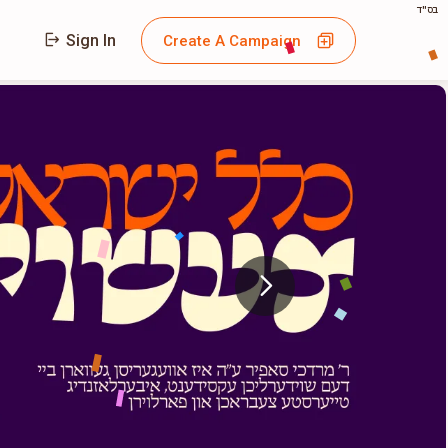
בס"ד
Sign In
Create A Campaign