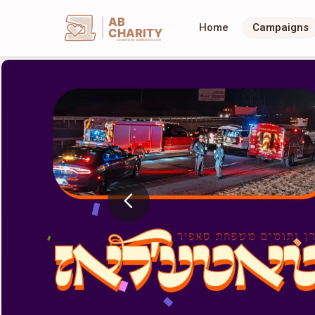
AB
Home
Campaigns
CHARITY
powerd by ahblicklive.com