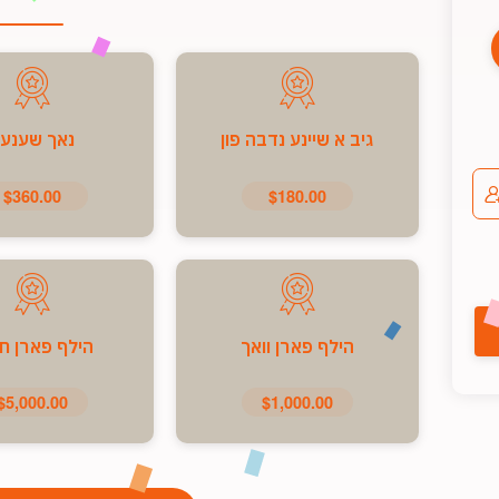
גיב א שיינע נדבה פון
נאך שענע
$360.00
$180.00
הילף פארן וואך
הילף פארן ח
$5,000.00
$1,000.00