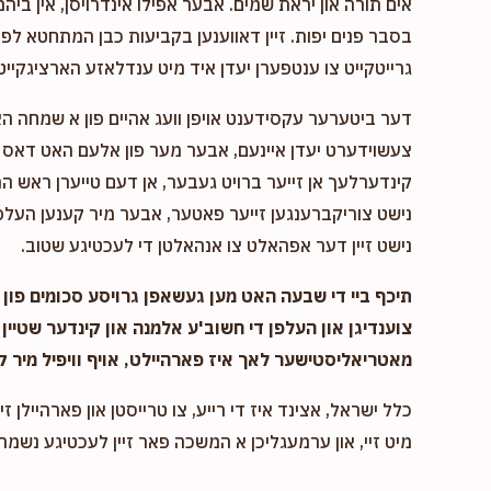
אים תורה און יראת שמים. אבער אפילו אינדרויסן, אין ביהמ
בסבר פנים יפות. זיין דאווענען בקביעות כבן המתחטא לפני 
גרייטקייט צו ענטפערן יעדן איד מיט ענדלאזע הארציגקייט,
דער ביטערער עקסידענט אויפן וועג אהיים פון א שמחה ה
צעשוידערט יעדן איינעם, אבער מער פון אלעם האט דאס א
קינדערלעך אן זייער ברויט געבער, אן דעם טייערן ראש המ
נישט צוריקברענגען זייער פאטער, אבער מיר קענען העלפן
נישט זיין דער אפהאלט צו אנהאלטן די לעכטיגע שטוב.
תיכף ביי די שבעה האט מען געשאפן גרויסע סכומים פון נ
צוענדיגן און העלפן די חשוב'ע אלמנה און קינדער שטיין 
מאטריאליסטישער לאך איז פארהיילט, אויף וויפיל מיר ק
כלל ישראל, אצינד איז די רייע, צו טרייסטן און פארהיילן זיי
מיט זיי, און ערמעגליכן א המשכה פאר זיין לעכטיגע נשמה,