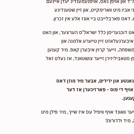
"ד און אויפן גאס, אויפנעמענדיג יעדן איינעם
אביו מיט ווארימקייט, און זיין שטענדיגע
 דאס פארבלייבט ביי אונז אלע אין זכרון.
אט דוכגעריסן כלל ישראל'ס הערצער, און האט
יבערגעלאזט זיין טייערע אלמנה און
שפחה, זייער קרוין איבערן קאפ. מיר קענען
 סטאביליזירן זייער צושטאנד, אז געלט זאל
אנטע און ידידים, אבער מיר מוזן דאס
אויף די פוס - פארזיכערן אז דער
ענען.
ער וואונד אויף וויפיל עס איז שייך, מיר פילן מיט
 מיד ולדורות!