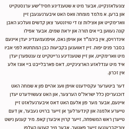
צוגעלאזנקייט, אבער מיט א שטענדיגע חסיד'ישע ערנסטקייט
און ברען. א מלמד מומחה וואס האט איבערגעגעבן זיין
ווארימקייט און אצילות צו די טויזנטער צאן קדשים וועלכע האבן
קונה געווען ביי אים תורה און יראת שמים. אבער אפילו
אינדרויסן, אין ביהמ"ד און אויפן גאס, אויפנעמענדיג יעדן איינעם
בסבר פנים יפות. זיין דאווענען בקביעות כבן המתחטא לפני אביו
מיט ווארימקייט, און זיין שטענדיגע גרייטקייט צו ענטפערן יעדן
איד מיט ענדלאזע הארציגקייט, דאס פארבלייבט ביי אונז אלע
אין זכרון.
דער ביטערער עקסידענט אויפן וועג אהיים פון א שמחה האט
דוכגעריסן כלל ישראל'ס הערצער, און האט צעשוידערט יעדן
איינעם, אבער מער פון אלעם האט דאס איבערגעלאזט זיין
טייערע אלמנה און קינדערלעך אן זייער ברויט געבער, אן דעם
טייערן ראש המשפחה, זייער קרוין איבערן קאפ. מיר קענען נישט
צוריקברענגען זייער פאטער, אבער מיר קענען העלפן