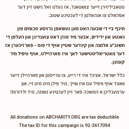
סטאביליזירן זייער צושטאנד, אז געלט זאל נישט זיין דער
אפהאלט צו אנהאלטן די לעכטיגע שטוב.
תיכף ביי די שבעה האט מען געשאפן גרויסע סכומים פון
נאנטע און ידידים, אבער מיר מוזן דאס צוענדיגן און העלפן די
חשוב'ע אלמנה און קינדער שטיין אויף די פוס - פארזיכערן אז
דער מאטריאליסטישער לאך איז פארהיילט, אויף וויפיל מיר
קענען.
כלל ישראל, אצינד איז די רייע, צו טרייסטן און פארהיילן זייער
וואונד אויף וויפיל עס איז שייך, מיר פילן מיט מיט זיי, און
ערמעגליכן א המשכה פאר זיין לעכטיגע נשמה, מיד ולדורות!
All donations on ABCHARITY.ORG are tax deductible
The tax ID for this campaign is 92-3617094