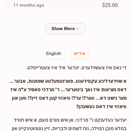
$25.00
11 months ago
Phone Donation
Bentzion Halbracht
$10.00
11 months ago
Phone Donation
Bentzion Halbracht
אידיש
English
$36.00
11 months ago
די גאס איז צעשוידערט. יעדער איד איז צעטרייסלט.
Phone Donation
Bentzion Halbracht
א שוידערליכע עקסידענט, פארנעפעלטע שמועות, אבער...
$18.00
11 months ago
דאס מציאות איז נאך ביטערער... ר' מרדכי סאפיר ע"ה איז
מער נישט דא... ווער?! ער?! וויאזוי קען דאס זיין?! ווען און
וויאזוי איז דאס געשעהן?
Phone Donation
Bentzion Halbracht
$50.00
11 months ago
יעדער געדענקט ר' מרדכי, אן איש מורם מעם, א איש חסיד
במלא מובן המילה, נוח לשמים ולבריות, זיין גוטמוטיגקייט און