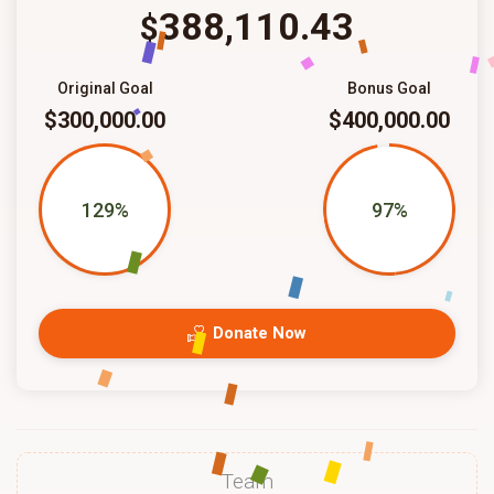
388,110.43
$
Original Goal
Bonus Goal
$300,000.00
$400,000.00
129%
97%
Donate Now
Team