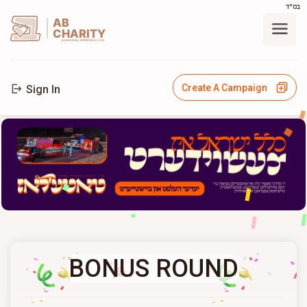
בס"ד
AB
CHARITY
powerd by ahblicklive.com
Create A Campaign
Sign In
BONUS ROUND