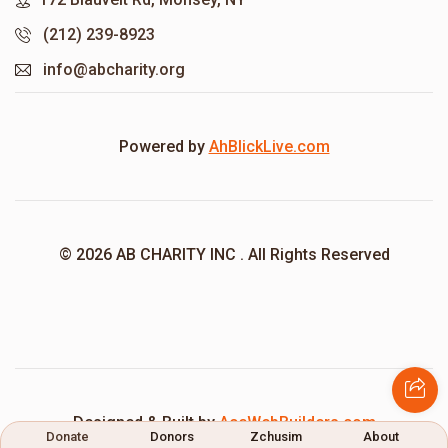
(212) 239-8923
info@abcharity.org
Powered by
AhBlickLive.com
© 2026 AB CHARITY INC . All Rights Reserved
Designed & Built by
AceWebBuilders.com
Donate
Donors
Zchusim
About