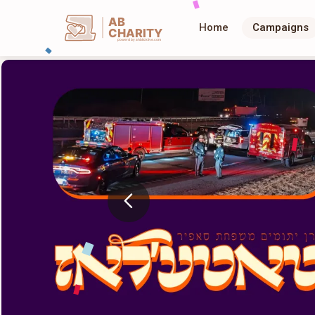
AB
Home
Campaigns
CHARITY
powerd by ahblicklive.com