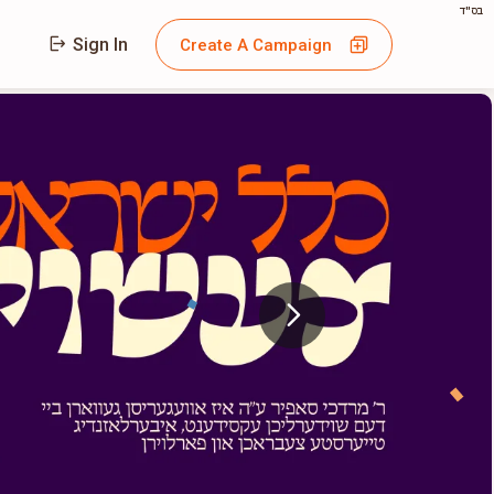
בס"ד
Sign In
Create A Campaign