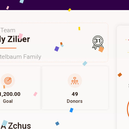
Team
ly Zilber
31
itelbaum Family
1,200.00
49
Goal
Donors
 A Zchus