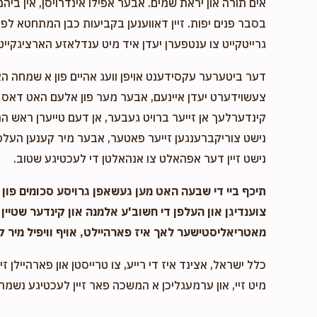
אים תורה און יראת שמים. אבער אפילו אינדרויסן, אין ביהמ
בסבר פנים יפות. זיין דאווענען בקביעות כבן המתחטא לפני 
גרייטקייט צו ענטפערן יעדן איד מיט ענדלאזע הארציגקייט,
דער ביטערער עקסידענט אויפן וועג אהיים פון א שמחה ה
צעשוידערט יעדן איינעם, אבער מער פון אלעם האט דאס א
קינדערלעך אן זייער ברויט געבער, אן דעם טייערן ראש המ
נישט צוריקברענגען זייער פאטער, אבער מיר קענען העלפן
נישט זיין דער אפהאלט צו אנהאלטן די לעכטיגע שטוב.
תיכף ביי די שבעה האט מען געשאפן גרויסע סכומים פון נ
צוענדיגן און העלפן די חשוב'ע אלמנה און קינדער שטיין 
מאטריאליסטישער לאך איז פארהיילט, אויף וויפיל מיר ק
כלל ישראל, אצינד איז די רייע, צו טרייסטן און פארהיילן זיי
מיט זיי, און ערמעגליכן א המשכה פאר זיין לעכטיגע נשמה,