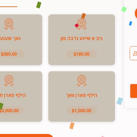
גיב א שיינע נדבה פון
נאך שענע
$360.00
$180.00
הילף פארן וואך
הילף פארן ח
$5,000.00
$1,000.00