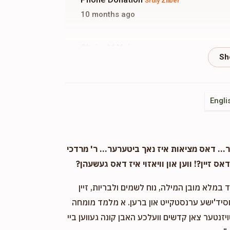
Sruly Zilber
10 months ago
Chaim M Neiman
Sruly Zilber
10 months ago
Phone Donation
Sruly Zilber
Engli
11 months ago
Phone Donation
Sruly Zilber
. דאס מציאות איז נאך ביטערער... ר' מרדכי
11 months ago
אס זיין?! ווען און וויאזוי איז דאס געשעהן?
במלא מובן המילה, נוח לשמים ולבריות, זיין
Phone Donation
Sruly Zilber
חסיד'ישע ערנסטקייט און ברען. א מלמד מומחה
11 months ago
ויזנטער צאן קדשים וועלכע האבן קונה געווען ביי