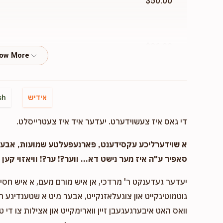
$50.00
$36.00
$50.00
אידיש
sh
די גאס איז צעשוידערט. יעדער איד איז צעטרייסלט.
$50.00
א שוידערליכע עקסידענט, פארנעפעלטע שמועות, אבער..
סאפיר ע"ה איז מער נישט דא... ווער?! ער?! וויאזוי קען ד
יעדער געדענקט ר' מרדכי, אן איש מורם מעם, א איש חסיד 
$100.00
גוטמוטיגקייט און צוגעלאזנקייט, אבער מיט א שטענדיגע 
וואס האט איבערגעגעבן זיין ווארימקייט און אצילות צו די ט