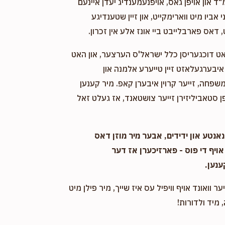
"ד און אויפן גאס, אויפנעמענדיג יעדן איינעם
אביו מיט ווארימקייט, און זיין שטענדיגע
 דאס פארבלייבט ביי אונז אלע אין זכרון.
אט דוכגעריסן כלל ישראל'ס הערצער, און האט
יבערגעלאזט זיין טייערע אלמנה און
שפחה, זייער קרוין איבערן קאפ. מיר קענען
 סטאביליזירן זייער צושטאנד, אז געלט זאל
אנטע און ידידים, אבער מיר מוזן דאס
אויף די פוס - פארזיכערן אז דער
ענען.
ער וואונד אויף וויפיל עס איז שייך, מיר פילן מיט
 מיד ולדורות!