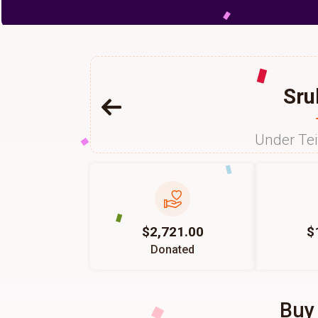
Sru
Under Te
$2,721.00
$
Donated
Buy