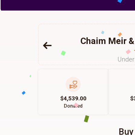
Chaim Meir &
Under 
$4,539.00
$
Donated
Buy