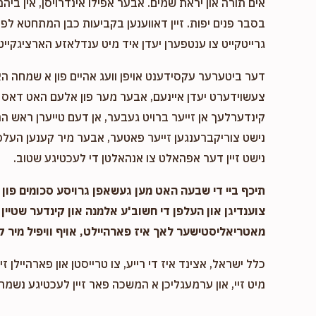
אים תורה און יראת שמים. אבער אפילו אינדרויסן, אין ביהמ
בסבר פנים יפות. זיין דאווענען בקביעות כבן המתחטא לפני 
גרייטקייט צו ענטפערן יעדן איד מיט ענדלאזע הארציגקייט,
דער ביטערער עקסידענט אויפן וועג אהיים פון א שמחה ה
צעשוידערט יעדן איינעם, אבער מער פון אלעם האט דאס א
קינדערלעך אן זייער ברויט געבער, אן דעם טייערן ראש המ
נישט צוריקברענגען זייער פאטער, אבער מיר קענען העלפן
נישט זיין דער אפהאלט צו אנהאלטן די לעכטיגע שטוב.
תיכף ביי די שבעה האט מען געשאפן גרויסע סכומים פון נ
צוענדיגן און העלפן די חשוב'ע אלמנה און קינדער שטיין 
מאטריאליסטישער לאך איז פארהיילט, אויף וויפיל מיר ק
כלל ישראל, אצינד איז די רייע, צו טרייסטן און פארהיילן זיי
מיט זיי, און ערמעגליכן א המשכה פאר זיין לעכטיגע נשמה,