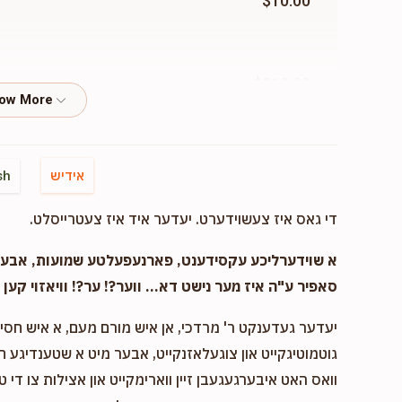
$10.00
$212.00
$18.00
indy Rapoport
אידיש
sh
די גאס איז צעשוידערט. יעדער איד איז צעטרייסלט.
א שוידערליכע עקסידענט, פארנעפעלטע שמועות, אבער..
$180.00
eindy Rapoport
סאפיר ע"ה איז מער נישט דא... ווער?! ער?! וויאזוי קען ד
יעדער געדענקט ר' מרדכי, אן איש מורם מעם, א איש חסיד 
גיב א שי
גוטמוטיגקייט און צוגעלאזנקייט, אבער מיט א שטענדיגע 
וואס האט איבערגעגעבן זיין ווארימקייט און אצילות צו די ט
$50.00
y Rapoport