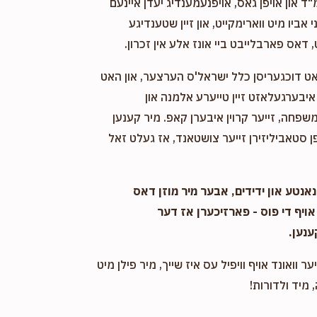
"ד און אויפן גאס, אויפנעמענדיג יעדן איינעם
11 months ago
אביו מיט ווארימקייט, און זיין שטענדיגע
 דאס פארבלייבט ביי אונז אלע אין זכרון.
אט דוכגעריסן כלל ישראל'ס הערצער, און האט
יבערגעלאזט זיין טייערע אלמנה און
שפחה, זייער קרוין איבערן קאפ. מיר קענען
 סטאביליזירן זייער צושטאנד, אז געלט זאל
אנטע און ידידים, אבער מיר מוזן דאס
אויף די פוס - פארזיכערן אז דער
ענען.
ער וואונד אויף וויפיל עס איז שייך, מיר פילן מיט
 מיד ולדורות!