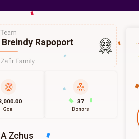
Team
 Breindy Rapoport
22
Zafir Family
3,000.00
37
Goal
Donors
 A Zchus