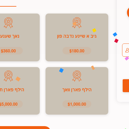
גיב א שיינע נדבה פון
נאך שענע
$360.00
$180.00
הילף פארן וואך
הילף פארן ח
$5,000.00
$1,000.00