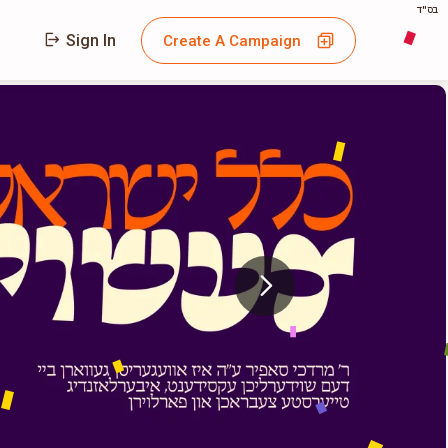
בס"ד
Sign In
Create A Campaign