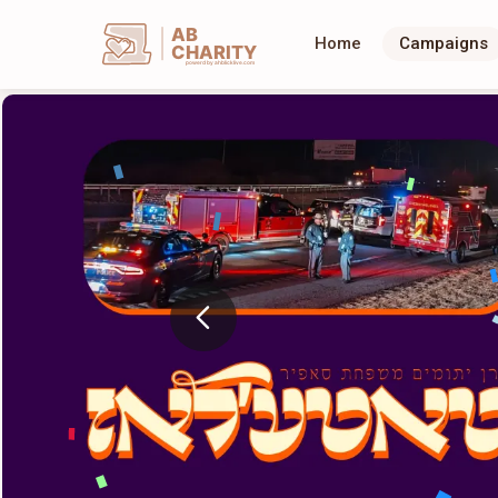
AB
Home
Campaigns
CHARITY
powerd by ahblicklive.com