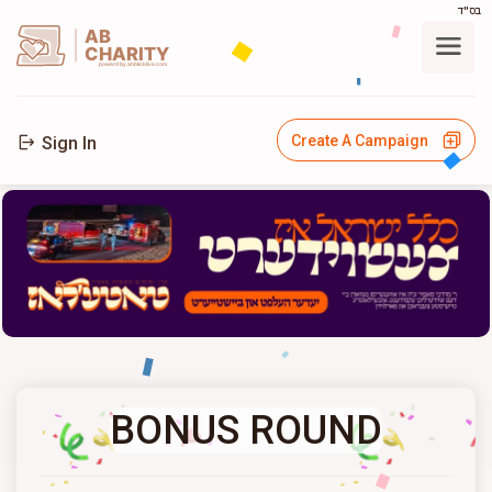
בס"ד
AB
CHARITY
powerd by ahblicklive.com
Create A Campaign
Sign In
BONUS ROUND