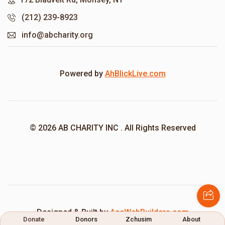
(212) 239-8923
info@abcharity.org
Powered by
AhBlickLive.com
© 2026 AB CHARITY INC . All Rights Reserved
Designed & Built by
AceWebBuilders.com
Donate
Donors
Zchusim
About