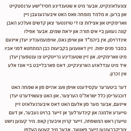
Hindy Frank
Shimshon & Sury Hezkel
צוגעלאזנקייט, אבער מיט א שטענדיגע חסיד'ישע ערנסטקייט
$101.00
11 months ago
און ברען. א מלמד מומחה וואס האט איבערגעגעבן זיין
ווארימקייט און אצילות צו די טויזנטער צאן קדשים וועלכע האבן
קונה געווען ביי אים תורה און יראת שמים. אבער אפילו
אינדרויסן, אין ביהמ"ד און אויפן גאס, אויפנעמענדיג יעדן איינעם
בסבר פנים יפות. זיין דאווענען בקביעות כבן המתחטא לפני אביו
מיט ווארימקייט, און זיין שטענדיגע גרייטקייט צו ענטפערן יעדן
איד מיט ענדלאזע הארציגקייט, דאס פארבלייבט ביי אונז אלע
אין זכרון.
דער ביטערער עקסידענט אויפן וועג אהיים פון א שמחה האט
דוכגעריסן כלל ישראל'ס הערצער, און האט צעשוידערט יעדן
איינעם, אבער מער פון אלעם האט דאס איבערגעלאזט זיין
טייערע אלמנה און קינדערלעך אן זייער ברויט געבער, אן דעם
טייערן ראש המשפחה, זייער קרוין איבערן קאפ. מיר קענען נישט
צוריקברענגען זייער פאטער, אבער מיר קענען העלפן