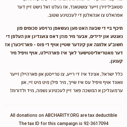
סטאביליזירן זייער צושטאנד, אז געלט זאל נישט זיין דער
אפהאלט צו אנהאלטן די לעכטיגע שטוב.
תיכף ביי די שבעה האט מען געשאפן גרויסע סכומים פון
נאנטע און ידידים, אבער מיר מוזן דאס צוענדיגן און העלפן די
חשוב'ע אלמנה און קינדער שטיין אויף די פוס - פארזיכערן אז
דער מאטריאליסטישער לאך איז פארהיילט, אויף וויפיל מיר
קענען.
כלל ישראל, אצינד איז די רייע, צו טרייסטן און פארהיילן זייער
וואונד אויף וויפיל עס איז שייך, מיר פילן מיט מיט זיי, און
ערמעגליכן א המשכה פאר זיין לעכטיגע נשמה, מיד ולדורות!
All donations on ABCHARITY.ORG are tax deductible
The tax ID for this campaign is 92-3617094