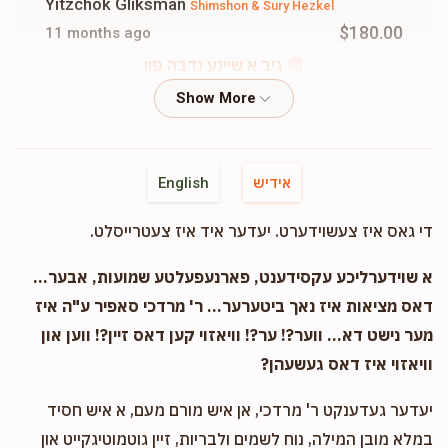
Yitzchok Gliksman
Shimshon & Sury Hezkel
$180.00
11 months ago
גיב א שיינע נדבה פון
Lea Klein
Shimshon & Sury Hezkel
$18.00
11 months ago
אידיש
English
Roizy Monheit
Shimshon & Sury Hezkel
די גאס איז צעשוידערט. יעדער איד איז צעטרייסלט.
$36.00
11 months ago
א שוידערליכע עקסידענט, פארנעפעלטע שמועות, אבער...
דאס מציאות איז נאך ביטערער... ר' מרדכי סאפיר ע"ה איז
SYH
Shimshon & Sury Hezkel
מער נישט דא... ווער?! ער?! וויאזוי קען דאס זיין?! ווען און
$360.00
11 months ago
וויאזוי איז דאס געשעהן?
נאך שענער
יעדער געדענקט ר' מרדכי, אן איש מורם מעם, א איש חסיד
במלא מובן המילה, נוח לשמים ולבריות, זיין גוטמוטיגקייט און