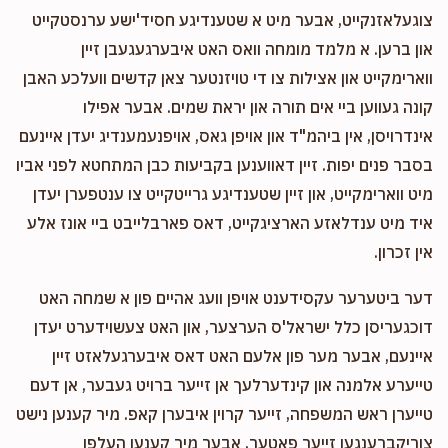
צוגעלאזנקייט, אבער מיט א שטענדיגע חסיד'ישע ערנסטקייט
און ברען. א מלמד מומחה וואס האט איבערגעגעבן זיין
ווארימקייט און אצילות צו די טויזנטער צאן קדשים וועלכע האבן
קונה געווען ביי אים תורה און יראת שמים. אבער אפילו
אינדרויסן, אין ביהמ"ד און אויפן גאס, אויפנעמענדיג יעדן איינעם
בסבר פנים יפות. זיין דאווענען בקביעות כבן המתחטא לפני אביו
מיט ווארימקייט, און זיין שטענדיגע גרייטקייט צו ענטפערן יעדן
איד מיט ענדלאזע הארציגקייט, דאס פארבלייבט ביי אונז אלע
אין זכרון.
דער ביטערער עקסידענט אויפן וועג אהיים פון א שמחה האט
דוכגעריסן כלל ישראל'ס הערצער, און האט צעשוידערט יעדן
איינעם, אבער מער פון אלעם האט דאס איבערגעלאזט זיין
טייערע אלמנה און קינדערלעך אן זייער ברויט געבער, אן דעם
טייערן ראש המשפחה, זייער קרוין איבערן קאפ. מיר קענען נישט
צוריקברענגען זייער פאטער, אבער מיר קענען העלפן