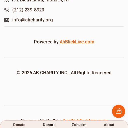
(212) 239-8923
info@abcharity.org
Powered by
AhBlickLive.com
© 2026 AB CHARITY INC . All Rights Reserved
Designed & Built by
AceWebBuilders.com
Donate
Donors
Zchusim
About