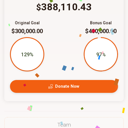
388,110.43
$
Original Goal
Bonus Goal
$300,000.00
$400,000.00
129%
97%
Donate Now
Team