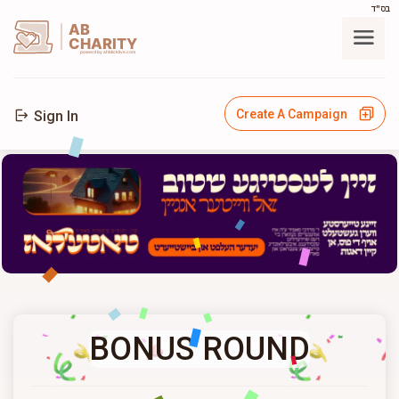
בס"ד
AB
CHARITY
powerd by ahblicklive.com
Create A Campaign
Sign In
BONUS ROUND