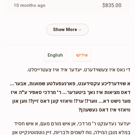
$835.00
10 months ago
Phone Donation
Chiam Yida Lorincz
$20.00
11 months ago
Phone Donation
Chiam Yida Lorincz
אידיש
English
$72.00
11 months ago
די גאס איז צעשוידערט. יעדער איד איז צעטרייסלט.
Phone Donation
Chiam Yida Lorincz
א שוידערליכע עקסידענט, פארנעפעלטע שמועות, אבער...
$26.00
11 months ago
דאס מציאות איז נאך ביטערער... ר' מרדכי סאפיר ע"ה איז
מער נישט דא... ווער?! ער?! וויאזוי קען דאס זיין?! ווען און
וויאזוי איז דאס געשעהן?
Phone Donation
Chiam Yida Lorincz
$100.00
11 months ago
יעדער געדענקט ר' מרדכי, אן איש מורם מעם, א איש חסיד
במלא מובן המילה, נוח לשמים ולבריות, זיין גוטמוטיגקייט און