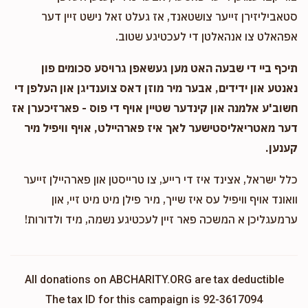
סטאביליזירן זייער צושטאנד, אז געלט זאל נישט זיין דער
אפהאלט צו אנהאלטן די לעכטיגע שטוב.
תיכף ביי די שבעה האט מען געשאפן גרויסע סכומים פון
נאנטע און ידידים, אבער מיר מוזן דאס צוענדיגן און העלפן די
חשוב'ע אלמנה און קינדער שטיין אויף די פוס - פארזיכערן אז
דער מאטריאליסטישער לאך איז פארהיילט, אויף וויפיל מיר
קענען.
כלל ישראל, אצינד איז די רייע, צו טרייסטן און פארהיילן זייער
וואונד אויף וויפיל עס איז שייך, מיר פילן מיט מיט זיי, און
ערמעגליכן א המשכה פאר זיין לעכטיגע נשמה, מיד ולדורות!
All donations on ABCHARITY.ORG are tax deductible
The tax ID for this campaign is 92-3617094