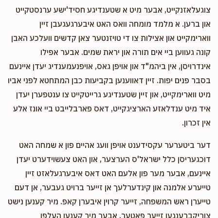
צוגעלאזנקייט, אבער מיט א שטענדיגע חסיד'ישע ערנסטקייט
און ברען. א מלמד מומחה וואס האט איבערגעגעבן זיין
ווארימקייט און אצילות צו די טויזנטער צאן קדשים וועלכע האבן
קונה געווען ביי אים תורה און יראת שמים. אבער אפילו
אינדרויסן, אין ביהמ"ד און אויפן גאס, אויפנעמענדיג יעדן איינעם
בסבר פנים יפות. זיין דאווענען בקביעות כבן המתחטא לפני אביו
מיט ווארימקייט, און זיין שטענדיגע גרייטקייט צו ענטפערן יעדן
איד מיט ענדלאזע הארציגקייט, דאס פארבלייבט ביי אונז אלע
אין זכרון.
דער ביטערער עקסידענט אויפן וועג אהיים פון א שמחה האט
דוכגעריסן כלל ישראל'ס הערצער, און האט צעשוידערט יעדן
איינעם, אבער מער פון אלעם האט דאס איבערגעלאזט זיין
טייערע אלמנה און קינדערלעך אן זייער ברויט געבער, אן דעם
טייערן ראש המשפחה, זייער קרוין איבערן קאפ. מיר קענען נישט
צוריקברענגען זייער פאטער, אבער מיר קענען העלפן