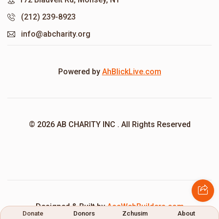
(212) 239-8923
info@abcharity.org
Powered by
AhBlickLive.com
© 2026 AB CHARITY INC . All Rights Reserved
Designed & Built by
AceWebBuilders.com
Donate
Donors
Zchusim
About