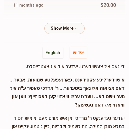
$20.00
11 months ago
Hershy Wiess
Moshe Neuman
$50.00
11 months ago
Hershy Wiess
Moshe Neuman
אידיש
English
$72.00
11 months ago
די גאס איז צעשוידערט. יעדער איד איז צעטרייסלט.
Hershy Wiess
Moshe Neuman
א שוידערליכע עקסידענט, פארנעפעלטע שמועות, אבער...
$20.00
11 months ago
דאס מציאות איז נאך ביטערער... ר' מרדכי סאפיר ע"ה איז
מער נישט דא... ווער?! ער?! וויאזוי קען דאס זיין?! ווען און
וויאזוי איז דאס געשעהן?
Hershy Wiess
Moshe Neuman
$25.00
11 months ago
יעדער געדענקט ר' מרדכי, אן איש מורם מעם, א איש חסיד
במלא מובן המילה, נוח לשמים ולבריות, זיין גוטמוטיגקייט און