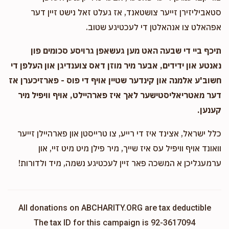
סטאביליזירן זייער צושטאנד, אז געלט זאל נישט זיין דער
אפהאלט צו אנהאלטן די לעכטיגע שטוב.
תיכף ביי די שבעה האט מען געשאפן גרויסע סכומים פון
נאנטע און ידידים, אבער מיר מוזן דאס צוענדיגן און העלפן די
חשוב'ע אלמנה און קינדער שטיין אויף די פוס - פארזיכערן אז
דער מאטריאליסטישער לאך איז פארהיילט, אויף וויפיל מיר
קענען.
כלל ישראל, אצינד איז די רייע, צו טרייסטן און פארהיילן זייער
וואונד אויף וויפיל עס איז שייך, מיר פילן מיט מיט זיי, און
ערמעגליכן א המשכה פאר זיין לעכטיגע נשמה, מיד ולדורות!
All donations on ABCHARITY.ORG are tax deductible
The tax ID for this campaign is 92-3617094