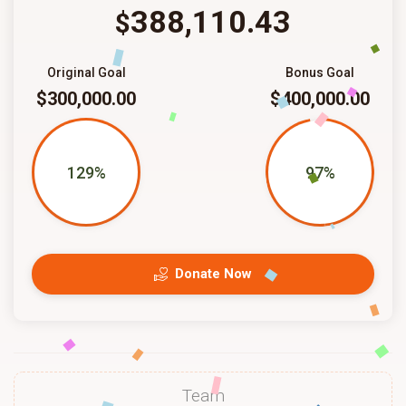
388,110.43
$
Original Goal
Bonus Goal
$300,000.00
$400,000.00
129%
97%
Donate Now
Team