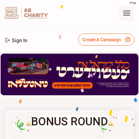
בס"ד
AB
CHARITY
powerd by ahblicklive.com
Create A Campaign
Sign In
BONUS ROUND