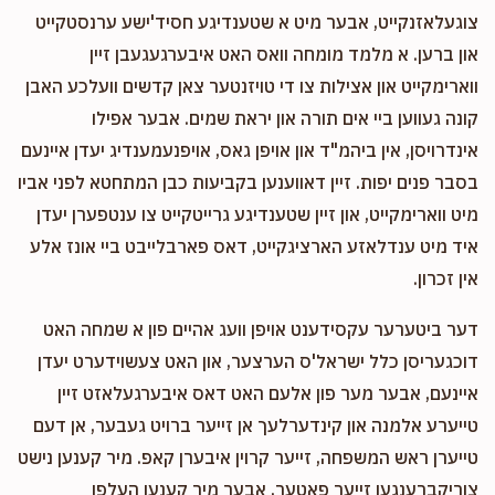
צוגעלאזנקייט, אבער מיט א שטענדיגע חסיד'ישע ערנסטקייט
און ברען. א מלמד מומחה וואס האט איבערגעגעבן זיין
ווארימקייט און אצילות צו די טויזנטער צאן קדשים וועלכע האבן
קונה געווען ביי אים תורה און יראת שמים. אבער אפילו
אינדרויסן, אין ביהמ"ד און אויפן גאס, אויפנעמענדיג יעדן איינעם
בסבר פנים יפות. זיין דאווענען בקביעות כבן המתחטא לפני אביו
מיט ווארימקייט, און זיין שטענדיגע גרייטקייט צו ענטפערן יעדן
איד מיט ענדלאזע הארציגקייט, דאס פארבלייבט ביי אונז אלע
אין זכרון.
דער ביטערער עקסידענט אויפן וועג אהיים פון א שמחה האט
דוכגעריסן כלל ישראל'ס הערצער, און האט צעשוידערט יעדן
איינעם, אבער מער פון אלעם האט דאס איבערגעלאזט זיין
טייערע אלמנה און קינדערלעך אן זייער ברויט געבער, אן דעם
טייערן ראש המשפחה, זייער קרוין איבערן קאפ. מיר קענען נישט
צוריקברענגען זייער פאטער, אבער מיר קענען העלפן