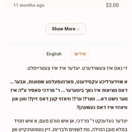
$2.00
11 months ago
Anonymous
Yisroel Chaim Bochner
$2.00
11 months ago
Anonymous
Yisroel Chaim Bochner
אידיש
English
$2.00
11 months ago
די גאס איז צעשוידערט. יעדער איד איז צעטרייסלט.
Anonymous
Yisroel Chaim Bochner
א שוידערליכע עקסידענט, פארנעפעלטע שמועות, אבער...
$2.00
11 months ago
דאס מציאות איז נאך ביטערער... ר' מרדכי סאפיר ע"ה איז
מער נישט דא... ווער?! ער?! וויאזוי קען דאס זיין?! ווען און
וויאזוי איז דאס געשעהן?
Anonymous
Yisroel Chaim Bochner
$2.00
11 months ago
יעדער געדענקט ר' מרדכי, אן איש מורם מעם, א איש חסיד
במלא מובן המילה, נוח לשמים ולבריות, זיין גוטמוטיגקייט און