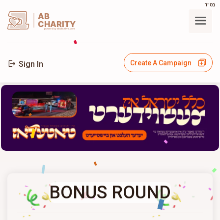
בס"ד
AB
CHARITY
powerd by ahblicklive.com
Create A Campaign
Sign In
BONUS ROUND