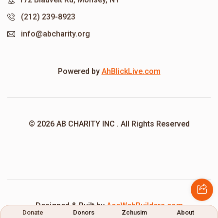
(212) 239-8923
info@abcharity.org
Powered by
AhBlickLive.com
© 2026 AB CHARITY INC . All Rights Reserved
Designed & Built by
AceWebBuilders.com
Donate
Donors
Zchusim
About