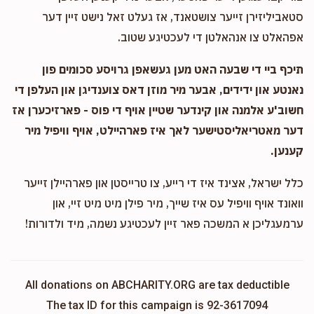
סטאביליזירן זייער צושטאנד, אז געלט זאל נישט זיין דער
אפהאלט צו אנהאלטן די לעכטיגע שטוב.
תיכף ביי די שבעה האט מען געשאפן גרויסע סכומים פון
נאנטע און ידידים, אבער מיר מוזן דאס צוענדיגן און העלפן די
חשוב'ע אלמנה און קינדער שטיין אויף די פוס - פארזיכערן אז
דער מאטריאליסטישער לאך איז פארהיילט, אויף וויפיל מיר
קענען.
כלל ישראל, אצינד איז די רייע, צו טרייסטן און פארהיילן זייער
וואונד אויף וויפיל עס איז שייך, מיר פילן מיט מיט זיי, און
ערמעגליכן א המשכה פאר זיין לעכטיגע נשמה, מיד ולדורות!
All donations on ABCHARITY.ORG are tax deductible
The tax ID for this campaign is 92-3617094