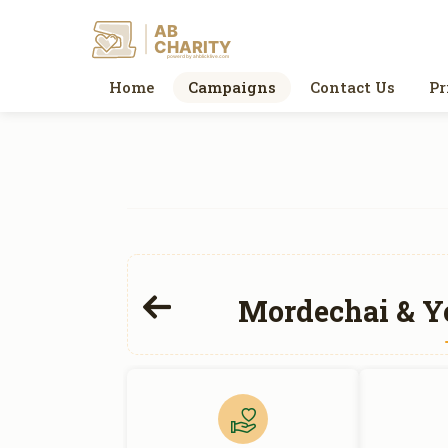
AB
CHARITY
powerd by ahblicklive.com
Home
Campaigns
Contact Us
Pr
Mordechai & Y