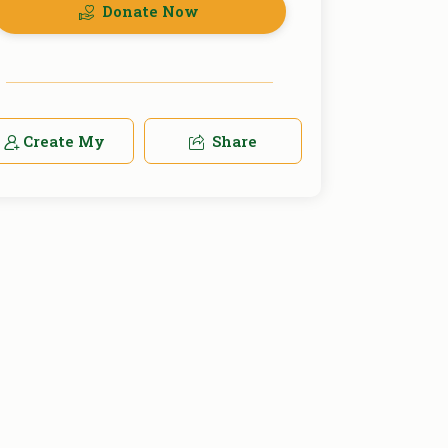
Donate Now
Create My
Share
Team