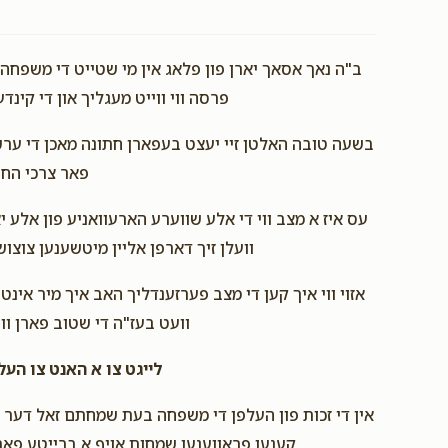
ב"ה נאך אסאך יארן פון פלאג אין מי שטייט די משפחה א
פרסה ווי ווייט מעגליך און די קינ.
בשעה טובה האלטן זיי יעצט בעפארן חתונה מאכן די ערשט
פאר צרכי הח.
עס איז א מצב ווי די אלע שווערע הארעוואניע פון אלע יא
וועלן זיך דארפן אליין מיטשענען צוצ.
אזוי ווי איך קען די מצב פערזענדליך האב איך מיר אינט
וועט בעז"ה די שטוב פארן וו.
לייגט צו א האנט צו !!!
אין די זכות פון העלפן די משפחה בעת שמחתם זאל דער 
קענען פראווענען שמחות אויף א ברייטע פאר