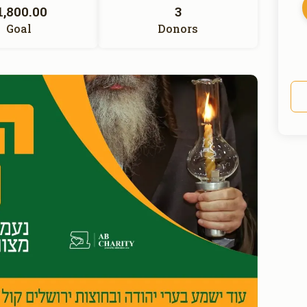
1,800.00
3
Goal
Donors