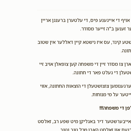
ויף די אייגענע פיס, די עלטערן ברענגן אריין
דער זענען ב"ה זייער מסודר
ע קינד, עס איז נישטא קיין דאללער אין שטוב
תונה
רן צו מסדר זיין די משפחה קען צופאלן אויב זיי
ושטעלן די געלט פאר די חתונה
ערגענומען צוצושטעלן די הוצאות החתונה, אזוי
ייטער על מי מנוחות
העלפן די משפחה
אייבערשטער דיר באגליקן מיט שפע רב, זאלסט
נעם און זאלסט האבן מכל טוב וטוב