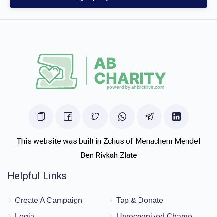
Joel Grunbaum
יהודא ארי` גרינבוים
$500.00
5 months ago
זכות שיך לחתן
לכבוד בני החשוב עסקן נמרץ לכל קדשי בנ"י אוהב חסד ורודף
חסד, עדיו לגאון ולתפארת הבה"ח יודל ני"ו
Totty&mommy
יהודא ארי` גרינבוים
$500.00
5 months ago
זכות שיך לחתן
This website was built in Zchus of Menachem Mendel
Ben Rivkah Zlate
Helpful Links
Create A Campaign
Tap & Donate
Login
Unrecognized Charge