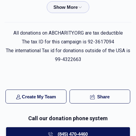
$0.51
5 months ago
פאר אלע בחורים וואס פלאגן זיך אזוי שטארק!!!
Anonymous
יהודא ארי` גרינבוים
All donations on ABCHARITY.ORG are tax deductible
$40.00
5 months ago
The tax ID for this campaign is 92-3617094
Yidy I miss you enjoy whatever you do
The international Tax id for donations outside of the USA is
99-4322663
זאבי ב'
יהודא ארי` גרינבוים
$36.00
5 months ago
יודי ארבעט דיך ארויף צו קענען מאכן דיין גאול איך גיב דיר עס
ווייַל וואס טוט מען נישט פאר יודי ווען די בעהטס אזוי שיין
Create My Team
Share
Anonymous
יהודא ארי` גרינבוים
Call our donation phone system
$50.00
5 months ago
(845) 470-4460