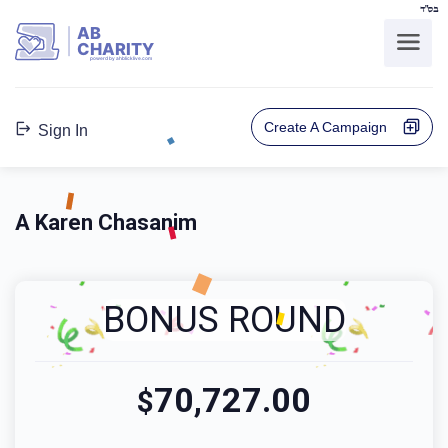
בס"ד
AB
CHARITY
powerd by ahblicklive.com
Create A Campaign
Sign In
A Karen Chasanim
BONUS ROUND
70,727.00
$