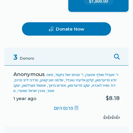
$1,800.00
Donate Now
3
Donors
Anonymous
ר' מענדל וואלף שטערן, ר' פנחס יואל ביקעל, משה
יודא פריעדמאן, קלמן אליעזר גאנדל, שלמה זאב קאהן, מרדכי לייב פרנס,
דוד מאיר לאנדא, יעקב פריעדמאן, אפרים בראך, שמואל פערלמאן, יעקב
סופר, אהרן ישראל מאסרי, מ
$8.18
1 year ago
פרנס היום
👍👍👍👍