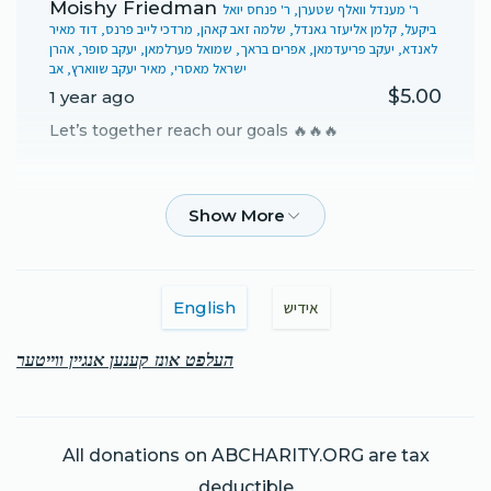
Moishy Friedman
ר' מענדל וואלף שטערן, ר' פנחס יואל
ביקעל, קלמן אליעזר גאנדל, שלמה זאב קאהן, מרדכי לייב פרנס, דוד מאיר
לאנדא, יעקב פריעדמאן, אפרים בראך, שמואל פערלמאן, יעקב סופר, אהרן
ישראל מאסרי, מאיר יעקב שווארץ, אב
$5.00
1 year ago
Let’s together reach our goals 🔥🔥🔥
Anonymous
ר' מענדל וואלף שטערן
$2,500.00
1 year ago
English
אידיש
העלפט אונז קענען אנגיין ווייטער
All donations on ABCHARITY.ORG are tax
deductible