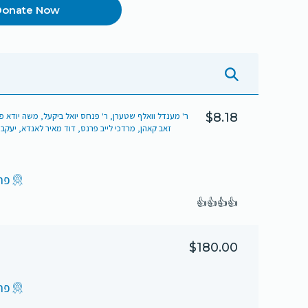
onate Now
ר' מענדל וואלף שטערן, ר' פנחס יואל ביקעל, משה יודא 
$8.18
זאב קאהן, מרדכי לייב פרנס, דוד מאיר לאנדא, יעקב
פרנ
👍👍👍👍
$180.00
פרנ