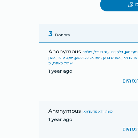
D
3
Donors
Anonymous
פריעדמאן, קלמן אליעזר גאנדל, שלמה
 פריעדמאן, אפרים בראך, שמואל פערלמאן, יעקב סופר, אהרן
ישראל מאסרי, מ
1 year ago
ס היום
Anonymous
משה יודא פריעדמאן
1 year ago
ס היום