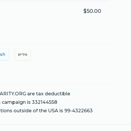
$50.00
ish
אידיש
ARITY.ORG are tax deductible
is campaign is 332144558
ations outside of the USA is 99-4322663