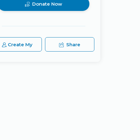
Donate Now
Create My
Share
Team