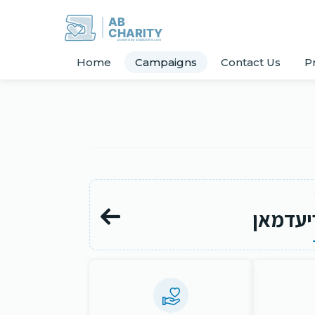
AB
CHARITY
powerd by ahblicklive.com
Home
Campaigns
Contact Us
P
יעדמאן