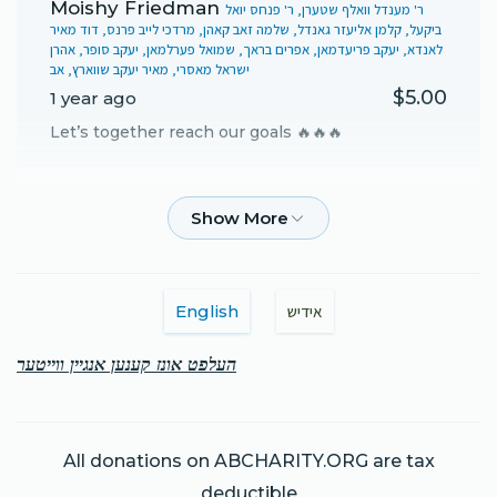
Moishy Friedman
ר' מענדל וואלף שטערן, ר' פנחס יואל
ביקעל, קלמן אליעזר גאנדל, שלמה זאב קאהן, מרדכי לייב פרנס, דוד מאיר
לאנדא, יעקב פריעדמאן, אפרים בראך, שמואל פערלמאן, יעקב סופר, אהרן
ישראל מאסרי, מאיר יעקב שווארץ, אב
$5.00
1 year ago
Let’s together reach our goals 🔥🔥🔥
Leib
מרדכי לייב פרנס
$100.00
1 year ago
Leiby P
מרדכי לייב פרנס
English
אידיש
$250.00
1 year ago
העלפט אונז קענען אנגיין ווייטער
Anonymous
מרדכי לייב פרנס
$10.00
1 year ago
All donations on ABCHARITY.ORG are tax
דיין חבר פון קרית יואל
deductible