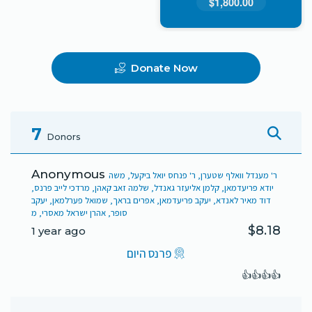
$1,800.00
Donate Now
7
Donors
Anonymous
ר' מענדל וואלף שטערן, ר' פנחס יואל ביקעל, משה
יודא פריעדמאן, קלמן אליעזר גאנדל, שלמה זאב קאהן, מרדכי לייב פרנס,
דוד מאיר לאנדא, יעקב פריעדמאן, אפרים בראך, שמואל פערלמאן, יעקב
סופר, אהרן ישראל מאסרי, מ
$8.18
1 year ago
פרנס היום
👍👍👍👍