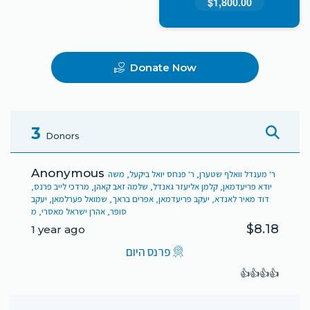
$1,800.00
Donate Now
3
Donors
Anonymous
ר' מענדל וואלף שטערן, ר' פנחס יואל ביקעל, משה
יודא פריעדמאן, קלמן אליעזר גאנדל, שלמה זאב קאהן, מרדכי לייב פרנס,
דוד מאיר לאנדא, יעקב פריעדמאן, אפרים בראך, שמואל פערלמאן, יעקב
סופר, אהרן ישראל מאסרי, מ
$8.18
1 year ago
פרנס היום
👍👍👍👍