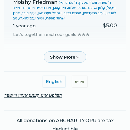
Moishy Friedman
ר' מענדל וואלף שטערן, ר' פנחס יואל
ביקעל, קלמן אליעזר גאנדל, שלמה זאב קאהן, מרדכי לייב פרנס, דוד מאיר
לאנדא, יעקב פריעדמאן, אפרים בראך, שמואל פערלמאן, יעקב סופר, אהרן
ישראל מאסרי, מאיר יעקב שווארץ, אב
$5.00
1 year ago
Let’s together reach our goals 🔥🔥🔥
Anonymous
רפאל מרדכי גרינהוט
$35.00
1 year ago
ר' מענדל וואלף אן דיר וואלט קיין כולל נישט געווען!!!!!!!!!!!!!!!! חזק
ואמץ!!!
English
אידיש
העלפט אונז קענען אנגיין ווייטער
All donations on ABCHARITY.ORG are tax
deductible