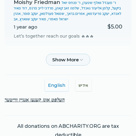
Moishy Friedman
ר' מענדל וואלף שטערן, ר' פנחס יואל
ביקעל, קלמן אליעזר גאנדל, שלמה זאב קאהן, מרדכי לייב פרנס, דוד מאיר
לאנדא, יעקב פריעדמאן, אפרים בראך, שמואל פערלמאן, יעקב סופר, אהרן
ישראל מאסרי, מאיר יעקב שווארץ, אב
$5.00
1 year ago
Let’s together reach our goals 🔥🔥🔥
Anonymous
יעקב פריעד
$2.00
1 year ago
בשעה טובה ומצלחות
English
אידיש
מענדל וואלף שטערן
יעקב פריעד
העלפט אונז קענען אנגיין ווייטער
$20.00
1 year ago
אלע השפעות זאלן אראפ קומען ביי די גרויסע חתונה
All donations on ABCHARITY.ORG are tax
deductible