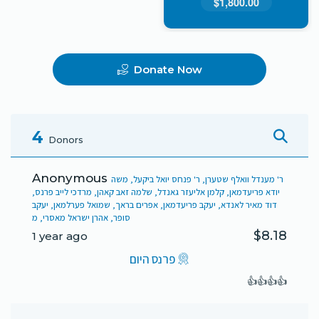
$1,800.00
Donate Now
4
Donors
Anonymous
ר' מענדל וואלף שטערן, ר' פנחס יואל ביקעל, משה
יודא פריעדמאן, קלמן אליעזר גאנדל, שלמה זאב קאהן, מרדכי לייב פרנס,
דוד מאיר לאנדא, יעקב פריעדמאן, אפרים בראך, שמואל פערלמאן, יעקב
סופר, אהרן ישראל מאסרי, מ
$8.18
1 year ago
פרנס היום
👍👍👍👍