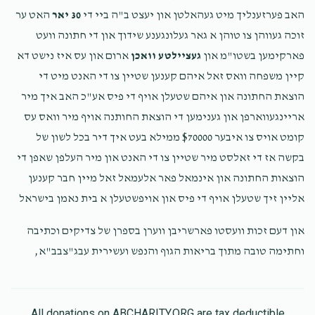
$4,370
$10,000
2
האב פערזענליך מיט געהאלטן און יעצט ב"ה ביי די
30 יאר
האט ער
Donated
Goal
Donors
זוכה געווהן צו טוהן א גאר געלונגענע שידוך און די חתונה וועט
$500.00
פארקימען בשטו"מ און
געציילטע וואכן
1 year ago
ארום און עס איז נישט דא
קיין משפחה וואס זאל איהם קענען שטיין צו די האנט מיט די
שלמה אליעזר ראזענפעלד
הוצאת החתונה און איהם שטעלן אויף די פיס אע"כ האב איך מיר
אריינגעווארפן און גענימען די הוצאת החותנה אויף מיר וואס עס
$250.00
1 year ago
$1,396
$10,000
11
קומט אויס צו איבער $70000 ממילא בעט איך דיר בכל לשון של
Donated
Goal
Donors
בקשה אז די זאלסט מיר שטיין צו די האנט און מיר העלפן שאפן די
הוצאות החתונה און אינמאל פאר אלעמאל זאל מיין חבר קענען
אליין זיך שטעלן אויף די פיס און אויפשטעלן א בית נאמן בישראל
חבירים
און דעם זכות וועסטו פארשריבן ווערן בספרן של צדיקים וכתיבה
$0
$10,000
0
וחתימה טובה מתוך בריאות הגוף והנפש ועשירית עבג"צבב"א,
Donated
Goal
Donors
All donations on ABCHARITY.ORG are tax deductible