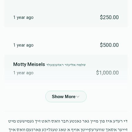
$250.00
1 year ago
שמואל יצחק קאהן
$4,744
$10,000
15
$500.00
1 year ago
Donated
Goal
Donors
Motty Meisels
שלמה אליעזר ראזענפעלד
טובי לעפקאוויטש
$1,000.00
1 year ago
$2,806
$2,500
26
Donated
Goal
Donors
$1,000.00
1 year ago
יעקב נידערמאן
די רעדע איז פון מיין גאר נאנטע חבר וואס האט זיך געמישעט מיט
$100.00
1 year ago
זייער אסאך שווערעקייטן אויף א טאג טעגליכע פארנעם וואס איך