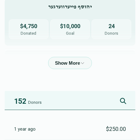
יהוסף פייערווערגער
$4,750
$10,000
24
Donated
Goal
Donors
דוד אלי ברילל
$7,885
$10,000
4
Donated
Goal
Donors
152
Donors
משה שמואל קאהן
$250.00
1 year ago
$4,154
$10,000
22
Donated
Goal
Donors