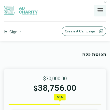
בס"ד
AB
CHARITY
powerd by ahblicklive.com
Create A Campaign
Sign In
הכנסת כלה
$70,000.00
38,756.00
$
55%