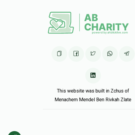
Ychezkel Itkin
הערשי פישער
3 months ago
Michael Ilyabayev
הערשי פישער
3 months ago
This website was built in Zchus of
Menachem Mendel Ben Rivkah Zlate