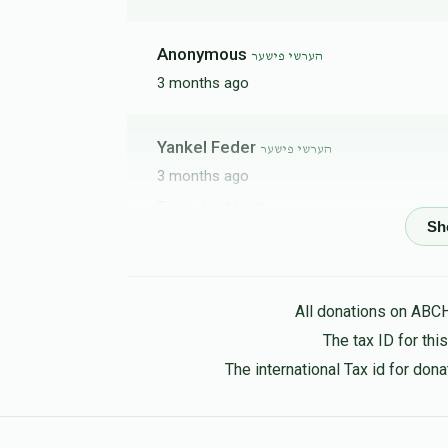
Anonymous
הערשי פישער
3 months ago
Yankel Feder
הערשי פישער
3 months ago
To my best best.....
B Fisher
הערשי פישער
3 months ago
All donations on ABC
Heshy Hatzlucha Rabba
The tax ID for th
The international Tax id for do
Nathan Hershkowitz
הערשי פישער
3 months ago