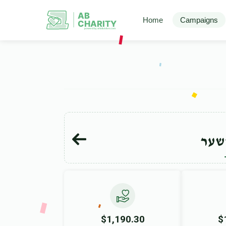
AB
Home
Campaigns
CHARITY
powerd by ahblicklive.com
שער
$1,190.30
$