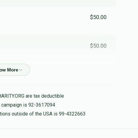
$50.00
$50.00
$100.00
HARITY.ORG are tax deductible
is campaign is 92-3617094
nations outside of the USA is 99-4322663
$50.00