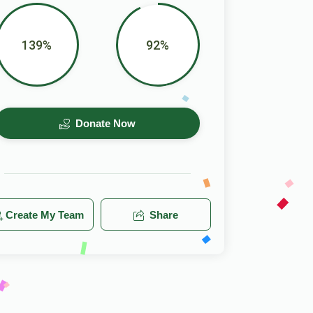
139%
92%
Donate Now
Create My Team
Share