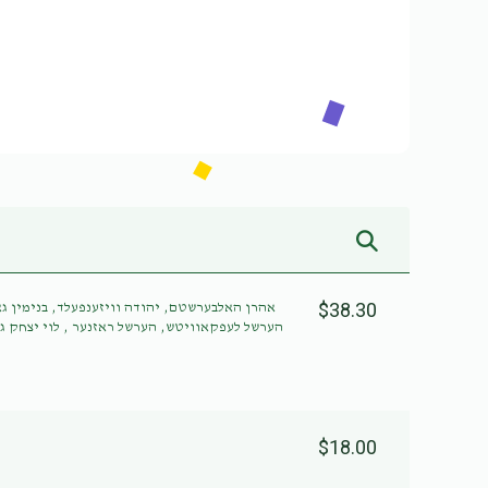
$38.30
אהרן האלבערשטם, יהודה וויזענפעלד, בנימין,
הערשל לעפקאוויטש, הערשל ראזנער , לוי יצחק ג,
$18.00