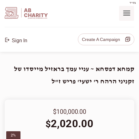
בס"ד
AB
CHARITY
powerd by ahblicklive.com
Create A Campaign
Sign In
קמחא דפסחא ~ עניי עמך בראזיל מייסדו של
זקניני הרהח ר' ישעי' פריש ז"ל
$100,000.00
2,020.00
$
2%